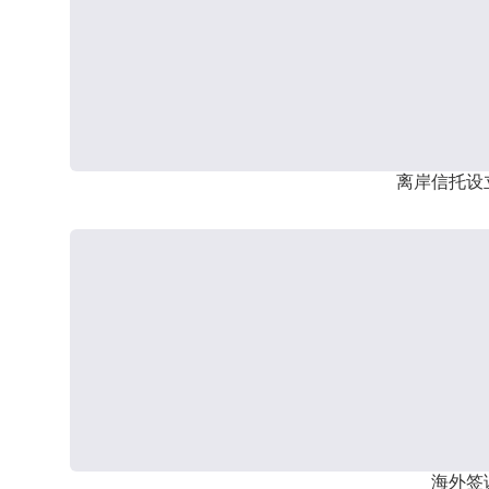
离岸信托设
海外签