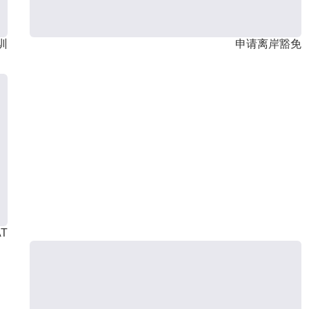
训
申请离岸豁免
T