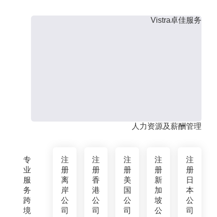
Vistra卓佳服务
人力资源及薪酬管理
专
注
注
注
注
注
业
册
册
册
册
册
服
离
香
美
新
日
务
岸
港
国
加
本
跨
公
公
公
坡
公
境
司
司
司
公
司