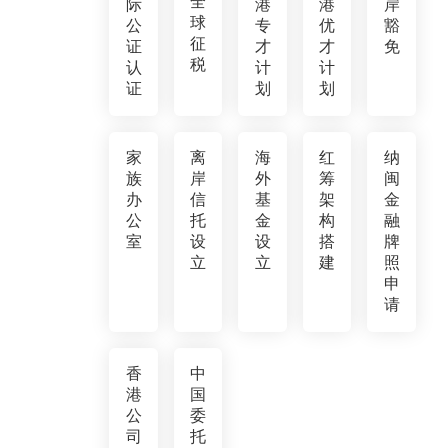
全
际
港
港
岸
球
公
专
优
豁
征
证
才
才
免
税
认
计
计
证
划
划
家
离
海
红
纳
族
岸
外
筹
闽
办
信
基
架
金
公
托
金
构
融
室
设
设
搭
牌
立
立
建
照
申
请
香
中
港
国
公
委
司
托