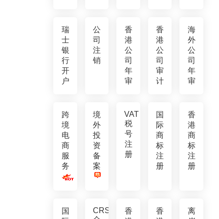
瑞
公
香
香
海
士
司
港
港
外
银
注
公
公
公
行
销
司
司
司
开
年
审
年
户
审
计
审
VAT
跨
境
国
香
税
境
外
际
港
号
电
投
商
商
注
商
资
标
标
册
服
备
注
注
务
案
册
册
CRS
国
香
香
离