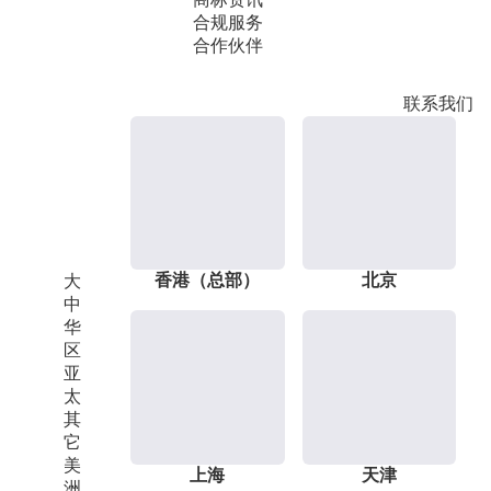
合规服务
合作伙伴
联系我们
香港（总部）
北京
大
中
华
区
亚
太
其
它
美
上海
天津
洲