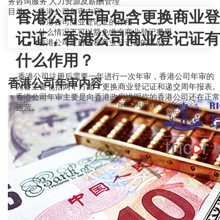
务咨询服务
人力资源及薪酬管理
目录
香港公司年审内容
香港公司年审包含更换商业登
香港公司商业登记证的作用
什么情况下可以豁免缴交商业登记费用
记证，香港公司商业登记证有
香港公司注册证和商业登记证的区别
什么作用？
香港公司注册后需要一年进行一次年审，香港公司年审的
香港公司年审内容
内容主要包括两个方面：更换商业登记证和递交周年报表。
香港公司年审主要是向香港政府说明你的香港公司还在正常
当前位置：
首页
>
知识百科
>
运营。