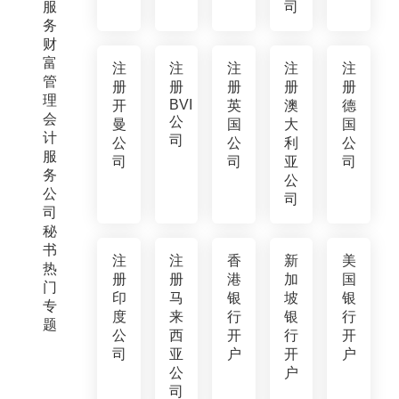
服
司
务
财
富
注
注
注
注
注
管
册
册
册
册
册
理
BVI
开
英
澳
德
会
公
曼
国
大
国
计
司
公
公
利
公
服
司
司
亚
司
务
公
公
司
司
秘
书
注
注
香
新
美
热
册
册
港
加
国
门
印
马
银
坡
银
专
度
来
行
银
行
题
公
西
开
行
开
司
亚
户
开
户
公
户
司