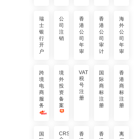
瑞
公
香
香
海
士
司
港
港
外
银
注
公
公
公
行
销
司
司
司
开
年
审
年
户
审
计
审
VAT
跨
境
国
香
税
境
外
际
港
号
电
投
商
商
注
商
资
标
标
册
服
备
注
注
务
案
册
册
CRS
国
香
香
离