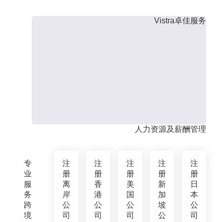
Vistra卓佳服务
人力资源及薪酬管理
专
注
注
注
注
注
业
册
册
册
册
册
服
离
香
美
新
日
务
岸
港
国
加
本
跨
公
公
公
坡
公
境
司
司
司
公
司