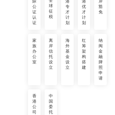
全
际
港
港
岸
球
公
专
优
豁
征
证
才
才
免
税
认
计
计
证
划
划
家
离
海
红
纳
族
岸
外
筹
闽
办
信
基
架
金
公
托
金
构
融
室
设
设
搭
牌
立
立
建
照
申
请
香
中
港
国
公
委
司
托