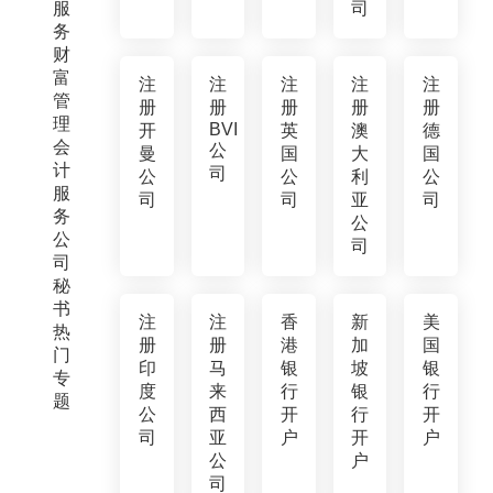
服
司
务
财
富
注
注
注
注
注
管
册
册
册
册
册
理
BVI
开
英
澳
德
会
公
曼
国
大
国
计
司
公
公
利
公
服
司
司
亚
司
务
公
公
司
司
秘
书
注
注
香
新
美
热
册
册
港
加
国
门
印
马
银
坡
银
专
度
来
行
银
行
题
公
西
开
行
开
司
亚
户
开
户
公
户
司