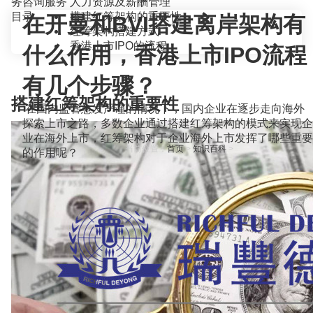
务咨询服务
人力资源及薪酬管理
目录
搭建红筹架构的重要性
在开曼和BVI搭建离岸架构有
红筹架构搭建方式
香港上市IPO的流程
什么作用，香港上市IPO流程
有几个步骤？
搭建红筹架构的重要性
在国内监管愈发严谨的情况下，国内企业在逐步走向海外
探索上市之路，多数企业通过搭建红筹架构的模式来实现企
业在海外上市，红筹架构对于企业海外上市发挥了哪些重要
当前位置：
首页
>
知识百科
>
的作用呢？