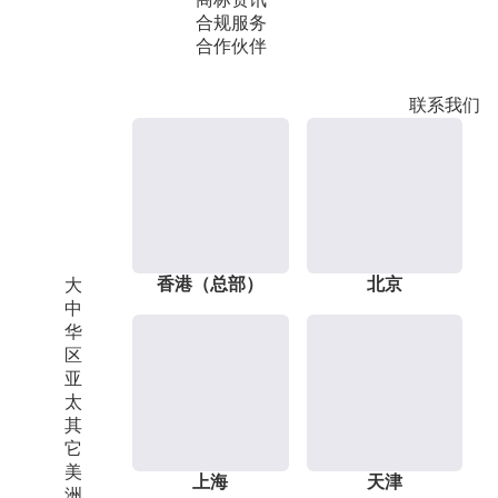
合规服务
合作伙伴
联系我们
香港（总部）
北京
大
中
华
区
亚
太
其
它
美
上海
天津
洲