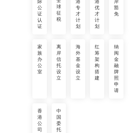
全
际
港
港
岸
球
公
专
优
豁
征
证
才
才
免
税
认
计
计
证
划
划
家
离
海
红
纳
族
岸
外
筹
闽
办
信
基
架
金
公
托
金
构
融
室
设
设
搭
牌
立
立
建
照
申
请
香
中
港
国
公
委
司
托