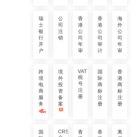
瑞
公
香
香
海
士
司
港
港
外
银
注
公
公
公
行
销
司
司
司
开
年
审
年
户
审
计
审
VAT
跨
境
国
香
税
境
外
际
港
号
电
投
商
商
注
商
资
标
标
册
服
备
注
注
务
案
册
册
CRS
国
香
香
离