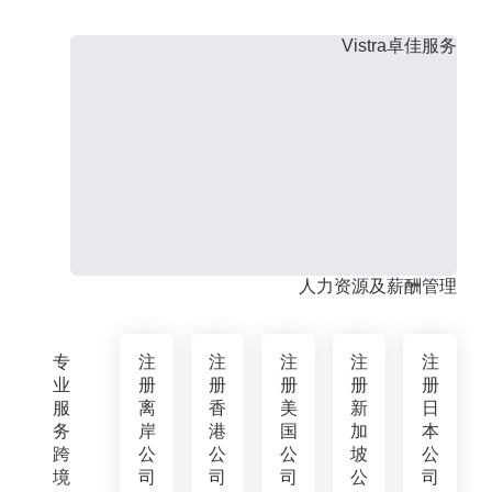
Vistra卓佳服务
人力资源及薪酬管理
专
注
注
注
注
注
业
册
册
册
册
册
服
离
香
美
新
日
务
岸
港
国
加
本
跨
公
公
公
坡
公
境
司
司
司
公
司