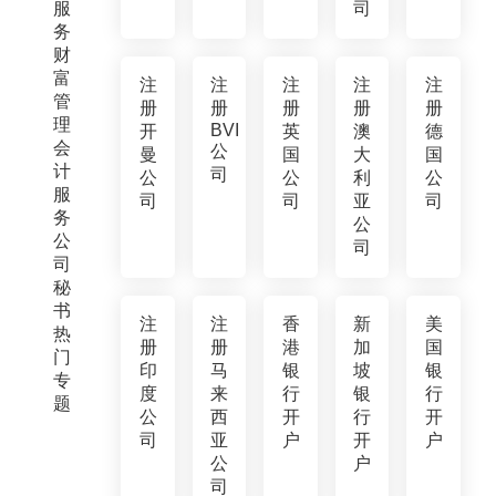
服
司
务
财
富
注
注
注
注
注
管
册
册
册
册
册
理
BVI
开
英
澳
德
会
公
曼
国
大
国
计
司
公
公
利
公
服
司
司
亚
司
务
公
公
司
司
秘
书
注
注
香
新
美
热
册
册
港
加
国
门
印
马
银
坡
银
专
度
来
行
银
行
题
公
西
开
行
开
司
亚
户
开
户
公
户
司