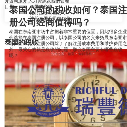
务咨询服务
人力资源及薪酬管理
目录
泰国的税收
泰国公司的税收如何？泰国注
如何注册泰国公司
注册泰国公司的优势
册公司经商值得吗？
泰国在东南亚市场中占据着非常重要的位置，因此很多企业
会选择在泰国注册公司，以泰国公司的名义来拓展东南亚市
泰国的税收
场。企业境外注册公司除了了解注册成本费用和维护费用之
外，最关心的就是税收的问题，那么泰国主要有哪些税收
当前位置：
首页
>
知识百科
>
呢？