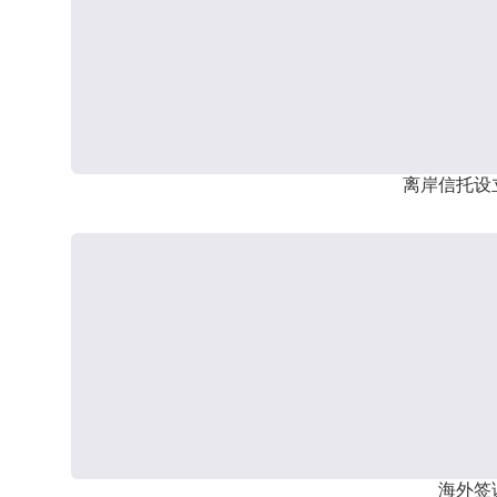
离岸信托设
海外签