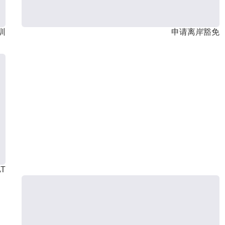
训
申请离岸豁免
T