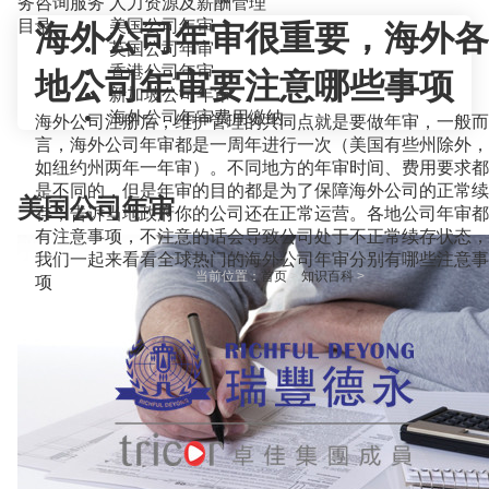
务咨询服务
人力资源及薪酬管理
目录
美国公司年审
海外公司年审很重要，海外各
英国公司年审
香港公司年审
地公司年审要注意哪些事项
新加坡公司年审
海外公司年审费用缴纳
海外公司注册后，维护管理的共同点就是要做年审，一般而
言，海外公司年审都是一周年进行一次（美国有些州除外，
如纽约州两年一年审）。不同地方的年审时间、费用要求都
是不同的，但是年审的目的都是为了保障海外公司的正常续
美国公司年审
存，告诉当地政府你的公司还在正常运营。各地公司年审都
有注意事项，不注意的话会导致公司处于不正常续存状态，
我们一起来看看全球热门的海外公司年审分别有哪些注意事
当前位置：
首页
>
知识百科
>
项