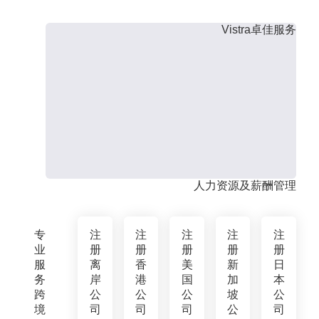
Vistra卓佳服务
人力资源及薪酬管理
专
注
注
注
注
注
业
册
册
册
册
册
服
离
香
美
新
日
务
岸
港
国
加
本
跨
公
公
公
坡
公
境
司
司
司
公
司