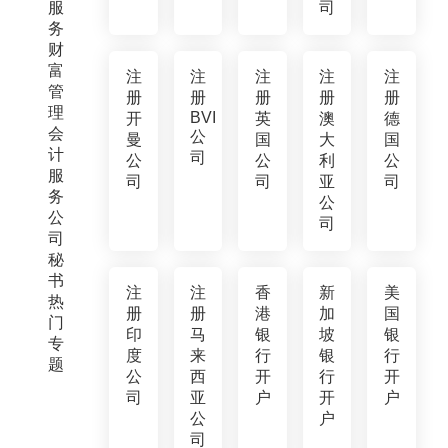
服
司
务
财
富
注
注
注
注
注
管
册
册
册
册
册
理
BVI
开
英
澳
德
会
公
曼
国
大
国
计
司
公
公
利
公
服
司
司
亚
司
务
公
公
司
司
秘
书
注
注
香
新
美
热
册
册
港
加
国
门
印
马
银
坡
银
专
度
来
行
银
行
题
公
西
开
行
开
司
亚
户
开
户
公
户
司