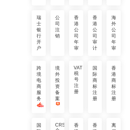
瑞
公
香
香
海
士
司
港
港
外
银
注
公
公
公
行
销
司
司
司
开
年
审
年
户
审
计
审
VAT
跨
境
国
香
税
境
外
际
港
号
电
投
商
商
注
商
资
标
标
册
服
备
注
注
务
案
册
册
CRS
国
香
香
离