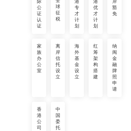
全
际
港
港
岸
球
公
专
优
豁
征
证
才
才
免
税
认
计
计
证
划
划
家
离
海
红
纳
族
岸
外
筹
闽
办
信
基
架
金
公
托
金
构
融
室
设
设
搭
牌
立
立
建
照
申
请
香
中
港
国
公
委
司
托