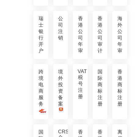
瑞
公
香
香
海
士
司
港
港
外
银
注
公
公
公
行
销
司
司
司
开
年
审
年
户
审
计
审
VAT
跨
境
国
香
税
境
外
际
港
号
电
投
商
商
注
商
资
标
标
册
服
备
注
注
务
案
册
册
CRS
国
香
香
离