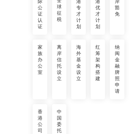
全
际
港
港
岸
球
公
专
优
豁
征
证
才
才
免
税
认
计
计
证
划
划
家
离
海
红
纳
族
岸
外
筹
闽
办
信
基
架
金
公
托
金
构
融
室
设
设
搭
牌
立
立
建
照
申
请
香
中
港
国
公
委
司
托