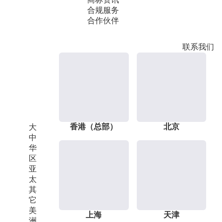
合规服务
合作伙伴
联系我们
香港（总部）
北京
大
中
华
区
亚
太
其
它
美
上海
天津
洲