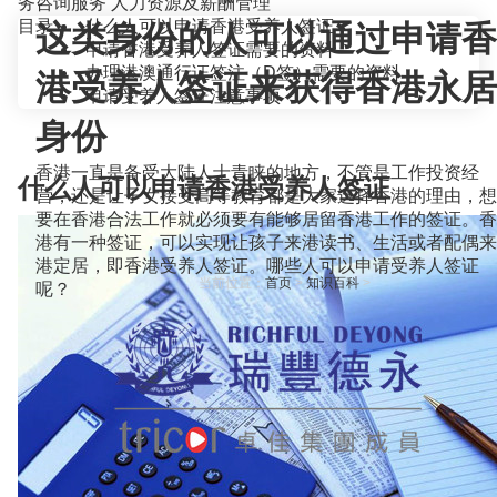
务咨询服务
人力资源及薪酬管理
目录
什么人可以申请香港受养人签证
这类身份的人可以通过申请香
申请香港受养人签证需要的资料
办理港澳通行证签注（D签）需要的资料
港受养人签证来获得香港永居
申请受养人签证注意事项
身份
香港一直是备受大陆人士青睐的地方，不管是工作投资经
什么人可以申请香港受养人签证
营，还是让子女接受高等教育都是大家选择香港的理由，想
要在香港合法工作就必须要有能够居留香港工作的签证。香
港有一种签证，可以实现让孩子来港读书、生活或者配偶来
港定居，即香港受养人签证。哪些人可以申请受养人签证
当前位置：
首页
>
知识百科
>
呢？