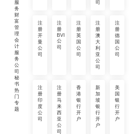
服
司
务
财
富
注
注
注
注
注
管
册
册
册
册
册
理
BVI
开
英
澳
德
会
公
曼
国
大
国
计
司
公
公
利
公
服
司
司
亚
司
务
公
公
司
司
秘
书
注
注
香
新
美
热
册
册
港
加
国
门
印
马
银
坡
银
专
度
来
行
银
行
题
公
西
开
行
开
司
亚
户
开
户
公
户
司