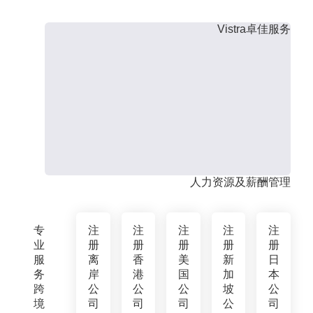
Vistra卓佳服务
人力资源及薪酬管理
专
注
注
注
注
注
业
册
册
册
册
册
服
离
香
美
新
日
务
岸
港
国
加
本
跨
公
公
公
坡
公
境
司
司
司
公
司