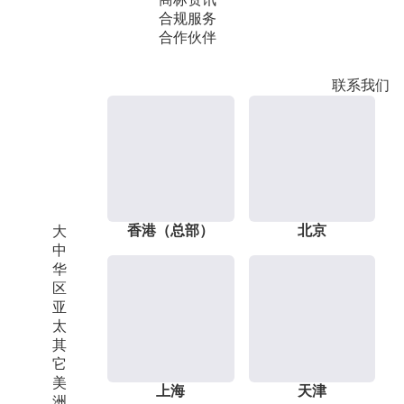
合规服务
合作伙伴
联系我们
香港（总部）
北京
大
中
华
区
亚
太
其
它
美
上海
天津
洲