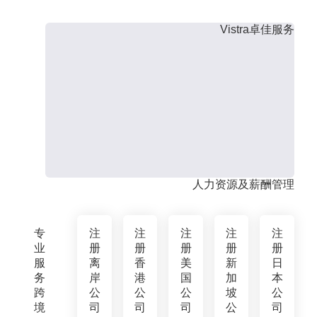
Vistra卓佳服务
人力资源及薪酬管理
专
注
注
注
注
注
业
册
册
册
册
册
服
离
香
美
新
日
务
岸
港
国
加
本
跨
公
公
公
坡
公
境
司
司
司
公
司