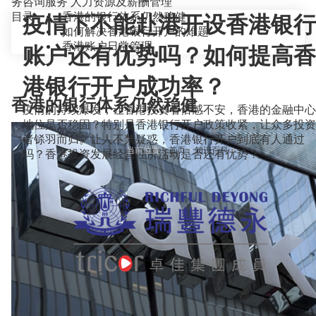
务咨询服务
人力资源及薪酬管理
目录
香港的银行体系仍然稳健
疫情下不能赴港开设香港银行
如何解决香港银行开户的难题
香港账户日常管理
账户还有优势吗？如何提高香
港银行开户成功率？
香港的银行体系仍然稳健
疫情的持续爆发，让香港投资者倍感不安，香港的金融中心
地位是否稳固？特别是香港银行开户政策收紧，让众多投资
者铩羽而归。让人不禁疑惑，香港银行开户到底有人通过
当前位置：
首页
>
知识百科
>
吗？香港投资发展经营经济活动是否还有优势？