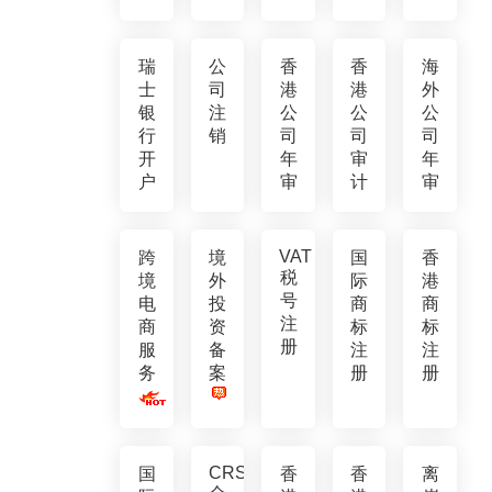
瑞
公
香
香
海
士
司
港
港
外
银
注
公
公
公
行
销
司
司
司
开
年
审
年
户
审
计
审
VAT
跨
境
国
香
税
境
外
际
港
号
电
投
商
商
注
商
资
标
标
册
服
备
注
注
务
案
册
册
CRS
国
香
香
离