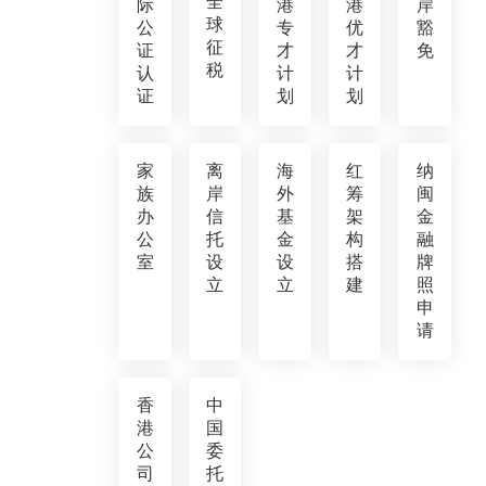
全
际
港
港
岸
球
公
专
优
豁
征
证
才
才
免
税
认
计
计
证
划
划
家
离
海
红
纳
族
岸
外
筹
闽
办
信
基
架
金
公
托
金
构
融
室
设
设
搭
牌
立
立
建
照
申
请
香
中
港
国
公
委
司
托