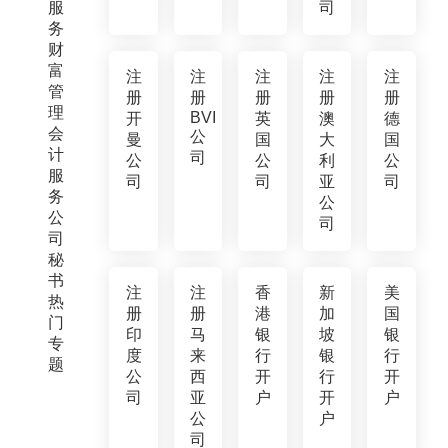
服
司
务
财
富
注
注
注
注
注
管
册
册
册
册
册
理
BVI
开
英
澳
德
会
公
曼
国
大
国
计
司
公
公
利
公
服
司
司
亚
司
务
公
公
司
司
秘
书
注
注
香
新
美
热
册
册
港
加
国
门
印
马
银
坡
银
专
度
来
行
银
行
题
公
西
开
行
开
司
亚
户
开
户
公
户
司