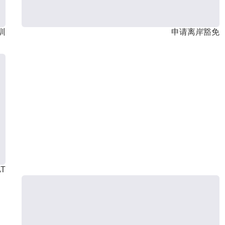
训
申请离岸豁免
T