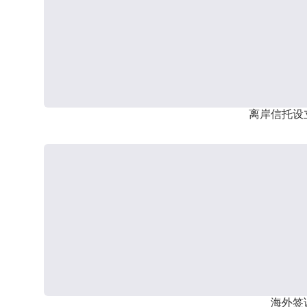
离岸信托设
海外签