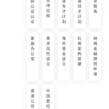
全
际
港
港
岸
球
公
专
优
豁
征
证
才
才
免
税
认
计
计
证
划
划
家
离
海
红
纳
族
岸
外
筹
闽
办
信
基
架
金
公
托
金
构
融
室
设
设
搭
牌
立
立
建
照
申
请
香
中
港
国
公
委
司
托