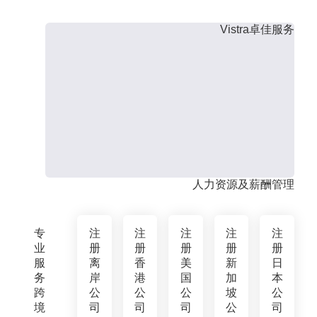
Vistra卓佳服务
人力资源及薪酬管理
专
注
注
注
注
注
业
册
册
册
册
册
服
离
香
美
新
日
务
岸
港
国
加
本
跨
公
公
公
坡
公
境
司
司
司
公
司