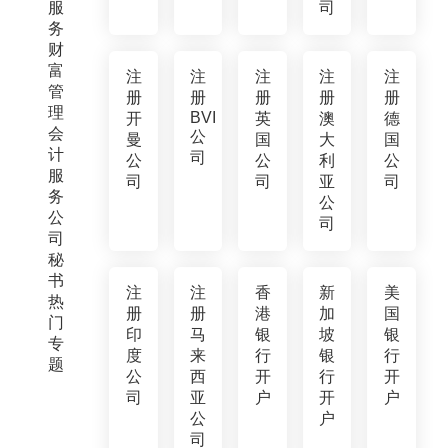
服
司
务
财
富
注
注
注
注
注
管
册
册
册
册
册
理
BVI
开
英
澳
德
会
公
曼
国
大
国
计
司
公
公
利
公
服
司
司
亚
司
务
公
公
司
司
秘
书
注
注
香
新
美
热
册
册
港
加
国
门
印
马
银
坡
银
专
度
来
行
银
行
题
公
西
开
行
开
司
亚
户
开
户
公
户
司