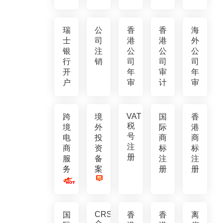
瑞
公
香
香
海
士
司
港
港
外
银
注
公
公
公
行
销
司
司
司
开
年
审
年
户
审
计
审
VAT
跨
境
国
香
税
境
外
际
港
号
电
投
商
商
注
商
资
标
标
册
服
备
注
注
务
案
册
册
CRS
国
香
香
离