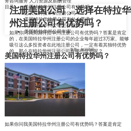
务咨询服务
人力资源及薪酬管理
目录
美国特拉华州注册公司有优势吗？
注册美国公司，选择在特拉华
怎么在特拉华州注册公司？
美国特拉华注册公司有什么要求？
州注册公司有优势吗？
美国特拉华州公司怎样报税？
美国特拉华州公司年审
如果你问我美国特拉华州注册公司有优势吗？答案是肯定
的，在美国特拉华州注册公司的企业每年超过3万家。能够
吸引这么多投资者在此地注册公司，一定有着其独特优势
当前位置：
首页
>
知识百科
>
的，那么在特拉华州注册公司有哪些优势呢？
美国特拉华州注册公司有优势吗？
如果你问我美国特拉华州注册公司有优势吗？答案是肯定