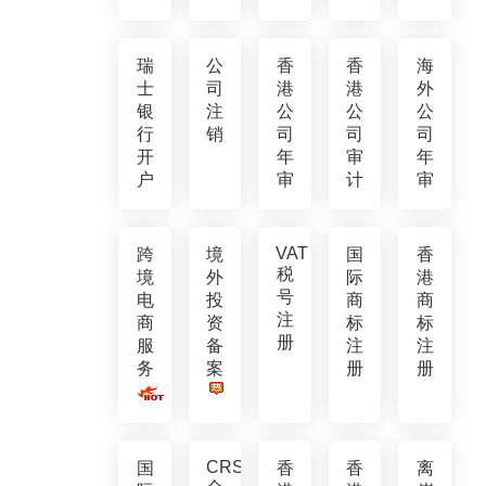
瑞
公
香
香
海
士
司
港
港
外
银
注
公
公
公
行
销
司
司
司
开
年
审
年
户
审
计
审
VAT
跨
境
国
香
税
境
外
际
港
号
电
投
商
商
注
商
资
标
标
册
服
备
注
注
务
案
册
册
CRS
国
香
香
离