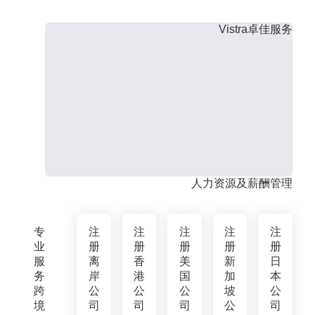
Vistra卓佳服务
人力资源及薪酬管理
专
注
注
注
注
注
业
册
册
册
册
册
服
离
香
美
新
日
务
岸
港
国
加
本
跨
公
公
公
坡
公
境
司
司
司
公
司