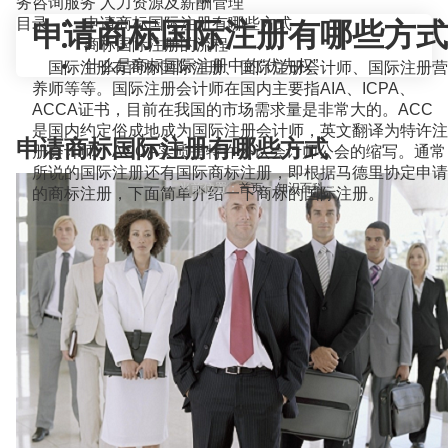
务咨询服务
人力资源及薪酬管理
目录
申请商标国际注册有哪些方式
申请商标国际注册有哪些方式
商标国际注册的流程
什么是商标国际注册中的“优先权”
国际注册有商标国际注册、国际注册会计师、国际注册营
养师等等。国际注册会计师在国内主要指AIA、ICPA、
ACCA证书，目前在我国的市场需求量是非常大的。ACC
是国内约定俗成地成为国际注册会计师，英文翻译为特许注
申请商标国际注册有哪些方式
册会计师，ACCA实质是特许公认会计师公会的缩写。通常
所说的国际注册还有国际商标注册，即根据马德里协定申请
当前位置：
首页
>
知识百科
>
的商标注册，下面简单介绍一下商标的国际注册。