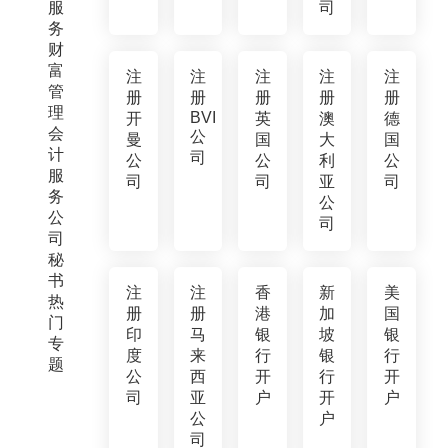
服
司
务
财
富
注
注
注
注
注
管
册
册
册
册
册
理
BVI
开
英
澳
德
会
公
曼
国
大
国
计
司
公
公
利
公
服
司
司
亚
司
务
公
公
司
司
秘
书
注
注
香
新
美
热
册
册
港
加
国
门
印
马
银
坡
银
专
度
来
行
银
行
题
公
西
开
行
开
司
亚
户
开
户
公
户
司