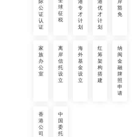
全
际
港
港
岸
球
公
专
优
豁
征
证
才
才
免
税
认
计
计
证
划
划
家
离
海
红
纳
族
岸
外
筹
闽
办
信
基
架
金
公
托
金
构
融
室
设
设
搭
牌
立
立
建
照
申
请
香
中
港
国
公
委
司
托