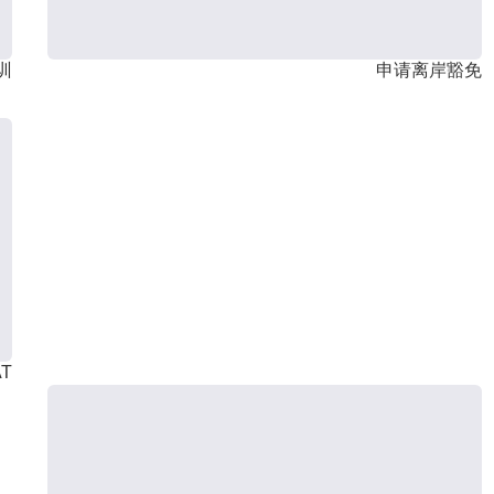
训
申请离岸豁免
T