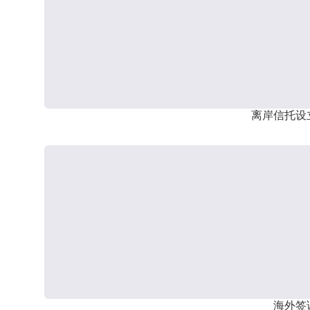
离岸信托设
海外签