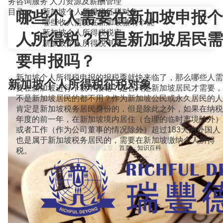
务咨询服务
人力资源及薪酬管理
目录
新加坡个人所得税征税对象
哪些个人需要在新加坡申报个
哪些收入需要在新加坡缴纳个税
新加坡个人所得税税率
人所得税？只是新加坡居民需
新加坡个人所得税申报
要申报吗？
新加坡个人所得税申报的报税季就快来临了，那么哪些人需
新加坡个人所得税征税对象
要在新加坡进行个税申报呢？是否只是新加坡居民才需要，
不是新加坡居民的都不用？作为新加坡公民或永久居民的人
肯定是新加坡税务居民身份的，但是除此之外，如果在纳税
年度的前一年，在新加坡境内居住（合理的临时离境除外）
或者工作（作为公司董事的情况除外）超过183天的外国人
也是属于新加坡税务居民的，需要在新加坡缴纳个人所得
当前位置：
首页
>
知识百科
>
税。