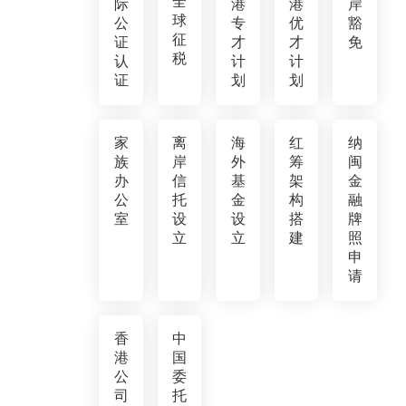
全
际
港
港
岸
球
公
专
优
豁
征
证
才
才
免
税
认
计
计
证
划
划
家
离
海
红
纳
族
岸
外
筹
闽
办
信
基
架
金
公
托
金
构
融
室
设
设
搭
牌
立
立
建
照
申
请
香
中
港
国
公
委
司
托