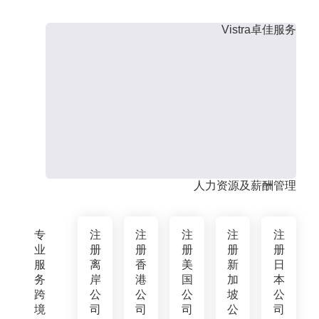
Vistra卓佳服务
人力资源及薪酬管理
专
注
注
注
注
注
业
册
册
册
册
册
服
离
香
美
新
日
务
岸
港
国
加
本
跨
公
公
公
坡
公
境
司
司
司
公
司