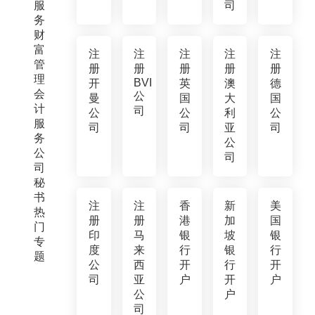
服
司
务
财
富
注
注
注
注
注
管
册
册
册
册
册
理
BVI
开
英
澳
德
会
公
曼
国
大
国
计
司
公
公
利
公
服
司
司
亚
司
务
公
公
司
司
秘
书
注
注
香
新
美
热
册
册
港
加
国
门
印
马
银
坡
银
专
度
来
行
银
行
题
公
西
开
行
开
司
亚
户
开
户
公
户
司