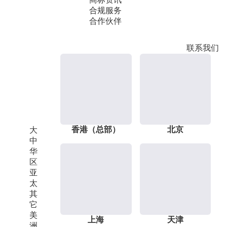
合规服务
合作伙伴
联系我们
香港（总部）
北京
大
中
华
区
亚
太
其
它
美
上海
天津
洲