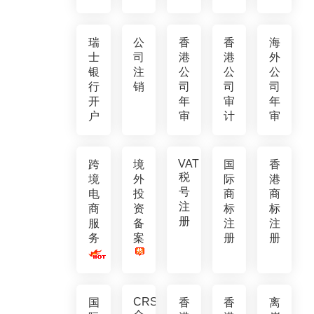
瑞
公
香
香
海
士
司
港
港
外
银
注
公
公
公
行
销
司
司
司
开
年
审
年
户
审
计
审
VAT
跨
境
国
香
税
境
外
际
港
号
电
投
商
商
注
商
资
标
标
册
服
备
注
注
务
案
册
册
CRS
国
香
香
离