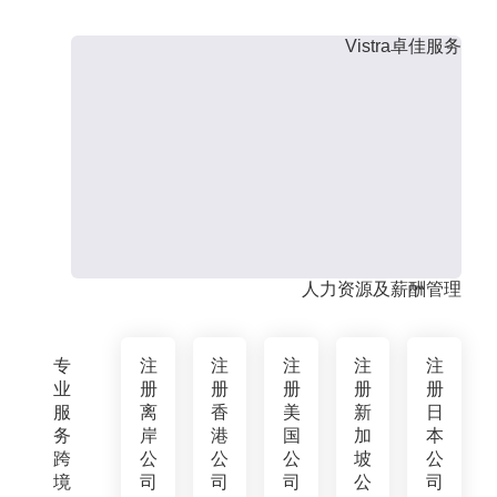
Vistra卓佳服务
人力资源及薪酬管理
专
注
注
注
注
注
业
册
册
册
册
册
服
离
香
美
新
日
务
岸
港
国
加
本
跨
公
公
公
坡
公
境
司
司
司
公
司