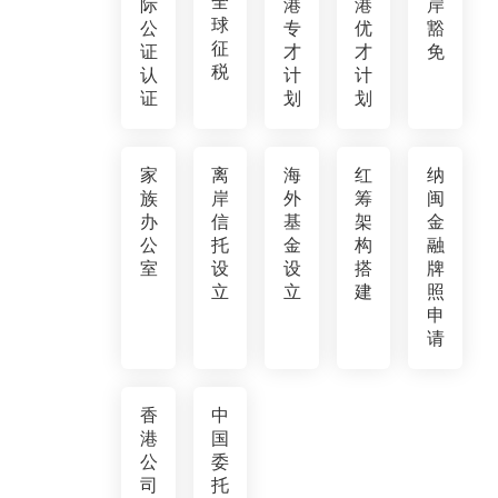
全
际
港
港
岸
球
公
专
优
豁
征
证
才
才
免
税
认
计
计
证
划
划
家
离
海
红
纳
族
岸
外
筹
闽
办
信
基
架
金
公
托
金
构
融
室
设
设
搭
牌
立
立
建
照
申
请
香
中
港
国
公
委
司
托