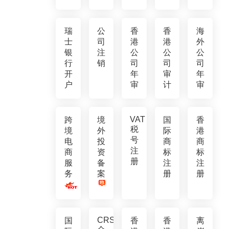
瑞
公
香
香
海
士
司
港
港
外
银
注
公
公
公
行
销
司
司
司
开
年
审
年
户
审
计
审
VAT
跨
境
国
香
税
境
外
际
港
号
电
投
商
商
注
商
资
标
标
册
服
备
注
注
务
案
册
册
CRS
国
香
香
离