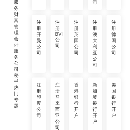
服
司
务
财
富
注
注
注
注
注
管
册
册
册
册
册
理
BVI
开
英
澳
德
会
公
曼
国
大
国
计
司
公
公
利
公
服
司
司
亚
司
务
公
公
司
司
秘
书
注
注
香
新
美
热
册
册
港
加
国
门
印
马
银
坡
银
专
度
来
行
银
行
题
公
西
开
行
开
司
亚
户
开
户
公
户
司