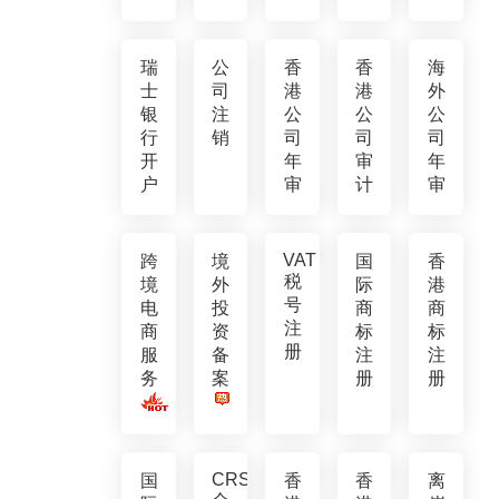
瑞
公
香
香
海
士
司
港
港
外
银
注
公
公
公
行
销
司
司
司
开
年
审
年
户
审
计
审
VAT
跨
境
国
香
税
境
外
际
港
号
电
投
商
商
注
商
资
标
标
册
服
备
注
注
务
案
册
册
CRS
国
香
香
离