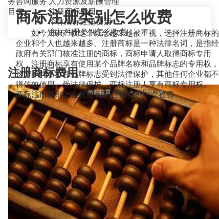
务咨询服务
人力资源及薪酬管理
目录
注册商标费用
商标注册类别怎么收费
个体商标注册费用
商标注册类别怎么收费
如今知识产权这个概念越来越被重视，选择注册商标的
企业和个人也越来越多。注册商标是一种法律名词，是指经
政府有关部门核准注册的商标，商标申请人取得商标专用
权，注册商标享有使用某个品牌名称和品牌标志的专用权，
注册商标费用
这个品牌名称和品牌标志受到法律保护，其他任何企业都不
得仿效使用。受法律保护，商标注册人享有商标专用权。
当前位置：
首页
>
知识百科
>
商标注册类别怎么收费 商标注册类别怎么收费