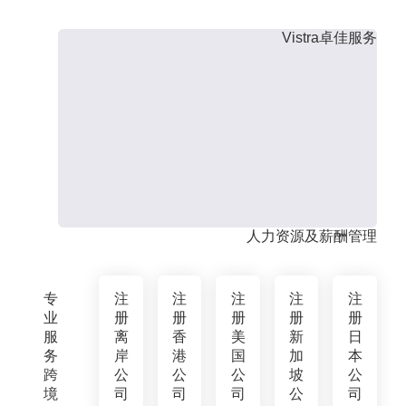
Vistra卓佳服务
人力资源及薪酬管理
专
注
注
注
注
注
业
册
册
册
册
册
服
离
香
美
新
日
务
岸
港
国
加
本
跨
公
公
公
坡
公
境
司
司
司
公
司