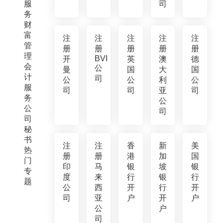
服
司
务
财
富
注
注
注
注
注
管
册
册
册
册
册
理
BVI
开
英
澳
德
会
公
曼
国
大
国
计
司
公
公
利
公
服
司
司
亚
司
务
公
公
司
司
秘
书
注
注
香
新
美
热
册
册
港
加
国
门
印
马
银
坡
银
专
度
来
行
银
行
题
公
西
开
行
开
司
亚
户
开
户
公
户
司