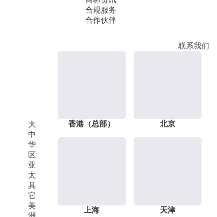
合规服务
合作伙伴
联系我们
香港（总部）
北京
大
中
华
区
亚
太
其
它
美
上海
天津
洲