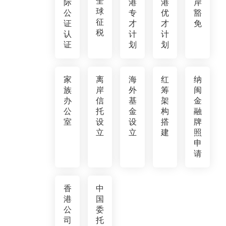
全
际
港
港
岸
球
公
专
优
豁
征
证
才
才
免
税
认
计
计
证
划
划
家
离
海
红
纳
族
岸
外
筹
闽
办
信
基
架
金
公
托
金
构
融
室
设
设
搭
牌
立
立
建
照
申
请
香
中
港
国
公
委
司
托