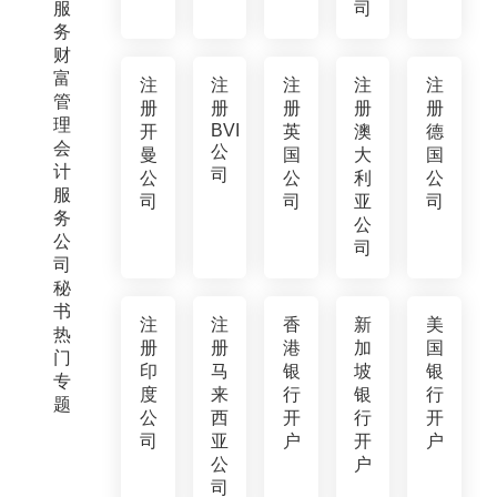
服
司
务
财
富
注
注
注
注
注
管
册
册
册
册
册
理
BVI
开
英
澳
德
会
公
曼
国
大
国
计
司
公
公
利
公
服
司
司
亚
司
务
公
公
司
司
秘
书
注
注
香
新
美
热
册
册
港
加
国
门
印
马
银
坡
银
专
度
来
行
银
行
题
公
西
开
行
开
司
亚
户
开
户
公
户
司