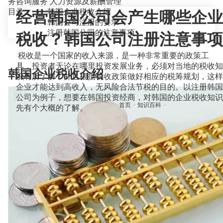
务咨询服务
人力资源及薪酬管理
目录
韩国企业税收介绍
经营韩国公司会产生哪些企业
韩国公司注册的要求
注册韩国公司的注意事项
税收？韩国公司注册注意事项
税收是一个国家的收入来源，是一种非常重要的政策工
具，投资者无论在哪里投资发展业务，必须对当地的税收知
韩国企业税收介绍
识有所了解，并且根据税收政策做好相应的税筹规划，这样
企业才能达到高收入，无风险合法节税的目的。以注册韩国
公司为例子，想要在韩国投资经商，对韩国的企业税收知识
当前位置：
首页
>
知识百科
>
先有个大概的了解。