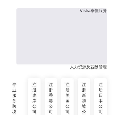
Vistra卓佳服务
人力资源及薪酬管理
专
注
注
注
注
注
业
册
册
册
册
册
服
离
香
美
新
日
务
岸
港
国
加
本
跨
公
公
公
坡
公
境
司
司
司
公
司