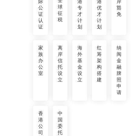
全
际
港
港
岸
球
公
专
优
豁
征
证
才
才
免
税
认
计
计
证
划
划
家
离
海
红
纳
族
岸
外
筹
闽
办
信
基
架
金
公
托
金
构
融
室
设
设
搭
牌
立
立
建
照
申
请
香
中
港
国
公
委
司
托