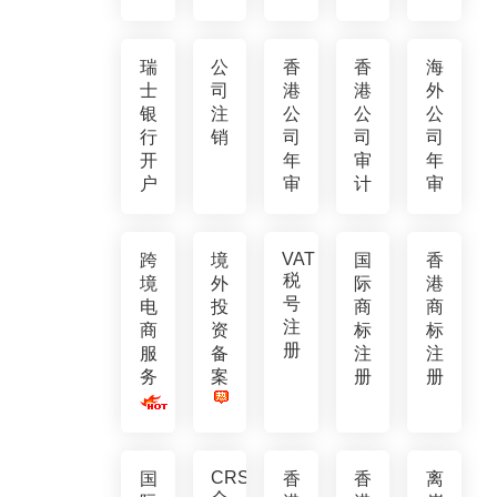
瑞
公
香
香
海
士
司
港
港
外
银
注
公
公
公
行
销
司
司
司
开
年
审
年
户
审
计
审
VAT
跨
境
国
香
税
境
外
际
港
号
电
投
商
商
注
商
资
标
标
册
服
备
注
注
务
案
册
册
CRS
国
香
香
离