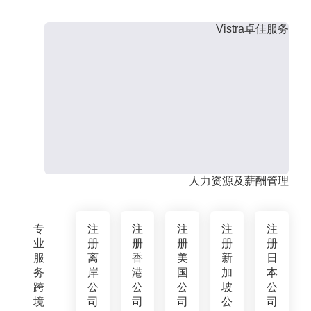
Vistra卓佳服务
人力资源及薪酬管理
专
注
注
注
注
注
业
册
册
册
册
册
服
离
香
美
新
日
务
岸
港
国
加
本
跨
公
公
公
坡
公
境
司
司
司
公
司