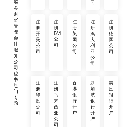
服
司
务
财
富
注
注
注
注
注
管
册
册
册
册
册
理
BVI
开
英
澳
德
会
公
曼
国
大
国
计
司
公
公
利
公
服
司
司
亚
司
务
公
公
司
司
秘
书
注
注
香
新
美
热
册
册
港
加
国
门
印
马
银
坡
银
专
度
来
行
银
行
题
公
西
开
行
开
司
亚
户
开
户
公
户
司