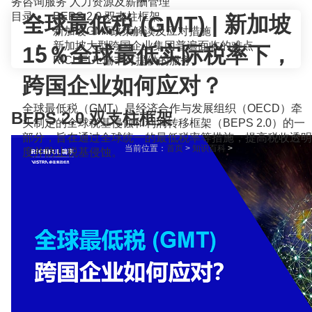
务咨询服务
人力资源及薪酬管理
目录
BEPS 2.0 双支柱框架
全球最低税 (GMT) | 新加坡
新加坡GMT政策解读及应对措施
新加坡大型跨国企业集团普遍面临的难点
15％全球最低实际税率下，
RICHFUL瑞丰可提供的服务
跨国企业如何应对？
全球最低税（GMT）是经济合作与发展组织（OECD）牵
BEPS 2.0 双支柱框架
头制定的全球税基侵蚀和利润转移框架（BEPS 2.0）的一
部分，旨在通过全球统一的最低税率等措施，提高税收透明
当前位置：
首页
>
知识百科
>
度并防止税基侵蚀。