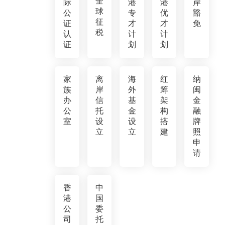
全
际
港
港
岸
球
公
专
优
豁
征
证
才
才
免
税
认
计
计
证
划
划
家
离
海
红
纳
族
岸
外
筹
闽
办
信
基
架
金
公
托
金
构
融
室
设
设
搭
牌
立
立
建
照
申
请
香
中
港
国
公
委
司
托