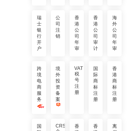
瑞
公
香
香
海
士
司
港
港
外
银
注
公
公
公
行
销
司
司
司
开
年
审
年
户
审
计
审
VAT
跨
境
国
香
税
境
外
际
港
号
电
投
商
商
注
商
资
标
标
册
服
备
注
注
务
案
册
册
CRS
国
香
香
离