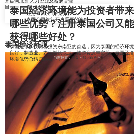
务咨询服务
人力资源及薪酬管理
目录
泰国经济环境
泰国经济环境能为投资者带来
注册泰国公司的优势
泰国公司银行开户需要的资料
哪些优势？注册泰国公司又能
获得哪些好处？
泰国经济环境
泰国是很多投资者投资东南亚的首选，因为泰国的经济环境
良好，制造业、农业增长快速，旅游资源丰富等。泰国经济
当前位置：
首页
>
知识百科
>
环境优势总结归纳如下：