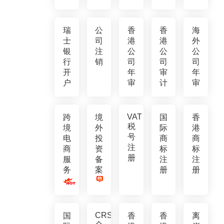
瑞
公
香
香
海
士
司
港
港
外
银
注
公
公
公
行
销
司
司
司
开
年
审
年
户
审
计
审
VAT
跨
境
国
香
税
境
外
际
港
号
电
投
商
商
注
商
资
标
标
册
服
备
注
注
务
案
册
册
CRS
国
香
香
离