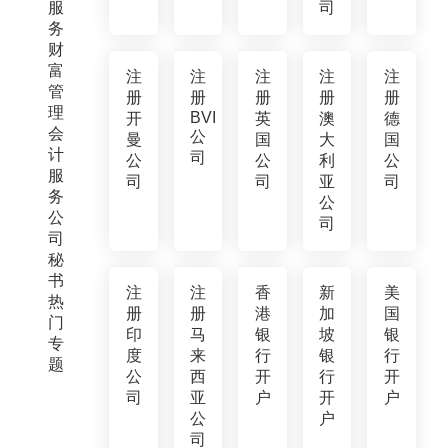
服
司
务
财
富
注
注
注
注
注
管
册
册
册
册
册
理
BVI
开
英
澳
德
会
公
曼
国
大
国
计
司
公
公
利
公
服
司
司
亚
司
务
公
公
司
司
秘
书
注
注
香
新
美
热
册
册
港
加
国
门
印
马
银
坡
银
专
度
来
行
银
行
题
公
西
开
行
开
司
亚
户
开
户
公
户
司