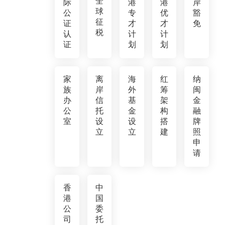
全
际
港
港
岸
球
公
专
优
豁
征
证
才
才
免
税
认
计
计
证
划
划
家
离
海
红
纳
族
岸
外
筹
闽
办
信
基
架
金
公
托
金
构
融
室
设
设
搭
牌
立
立
建
照
申
请
香
中
港
国
公
委
司
托