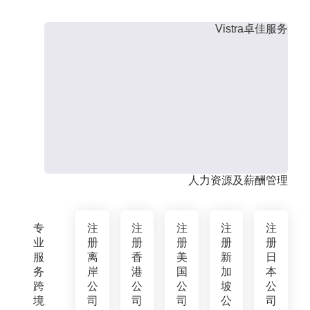
Vistra卓佳服务
人力资源及薪酬管理
专
注
注
注
注
注
业
册
册
册
册
册
服
离
香
美
新
日
务
岸
港
国
加
本
跨
公
公
公
坡
公
境
司
司
司
公
司