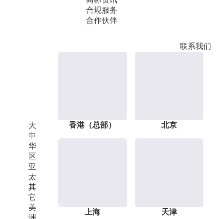
合规服务
合作伙伴
联系我们
香港（总部）
北京
大
中
华
区
亚
太
其
它
美
上海
天津
洲