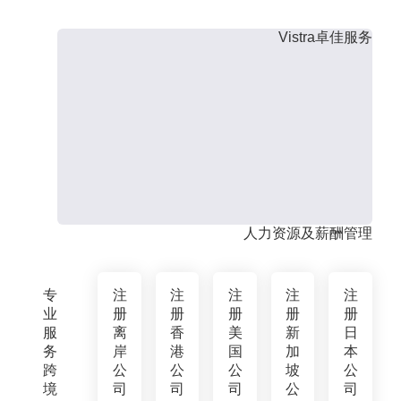
Vistra卓佳服务
人力资源及薪酬管理
专
注
注
注
注
注
业
册
册
册
册
册
服
离
香
美
新
日
务
岸
港
国
加
本
跨
公
公
公
坡
公
境
司
司
司
公
司