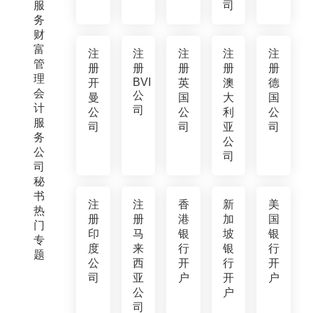
服
司
务
财
富
注
注
注
注
注
管
册
册
册
册
册
理
BVI
开
英
澳
德
会
公
曼
国
大
国
计
司
公
公
利
公
服
司
司
亚
司
务
公
公
司
司
秘
书
注
注
香
新
美
热
册
册
港
加
国
门
印
马
银
坡
银
专
度
来
行
银
行
题
公
西
开
行
开
司
亚
户
开
户
公
户
司