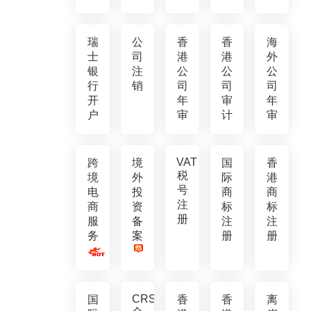
瑞
公
香
香
海
士
司
港
港
外
银
注
公
公
公
行
销
司
司
司
开
年
审
年
户
审
计
审
VAT
跨
境
国
香
税
境
外
际
港
号
电
投
商
商
注
商
资
标
标
册
服
备
注
注
务
案
册
册
CRS
国
香
香
离