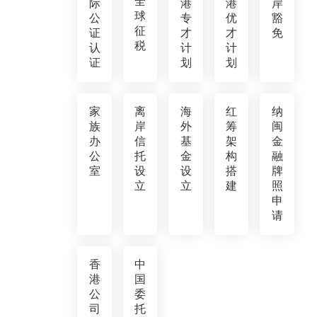
全
际
港
港
岸
球
公
专
优
豁
征
证
才
才
免
税
认
计
计
证
划
划
家
离
海
红
纳
族
岸
外
筹
闽
办
信
基
架
金
公
托
金
构
融
室
设
设
搭
牌
立
立
建
照
申
请
香
中
港
国
公
委
司
托