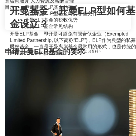
务咨询服务
人力资源及薪酬管理
目录
申请开曼ELP基金的要求
开曼基金：开曼ELP型如何基
设立开曼ELP型基金需要哪些文件？
开曼ELP基金的税收优势
金设立？
开曼ELP基金常见结构
开曼ELP基金，即开曼可豁免有限合伙企业（Exempted
Limited Partnership, 以下简称“ELP”)，ELP作为典型的私募
股权基金，一直是开曼离岸基金最常用的形式，也是传统的
申请开曼ELP基金的要求
当前位置：
首页
>
知识百科
>
离岸美元基金的热门选择。