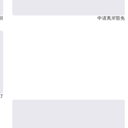
训
申请离岸豁免
T