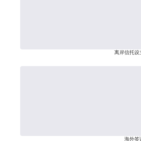
离岸信托设
海外签