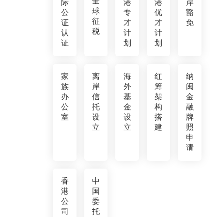
全
际
港
港
岸
球
公
专
优
豁
征
证
才
才
免
税
认
计
计
证
划
划
家
离
海
红
纳
族
岸
外
筹
闽
办
信
基
架
金
公
托
金
构
融
室
设
设
搭
牌
立
立
建
照
申
请
香
中
港
国
公
委
司
托