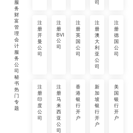
服
司
务
财
富
注
注
注
注
注
管
册
册
册
册
册
理
BVI
开
英
澳
德
会
公
曼
国
大
国
计
司
公
公
利
公
服
司
司
亚
司
务
公
公
司
司
秘
书
注
注
香
新
美
热
册
册
港
加
国
门
印
马
银
坡
银
专
度
来
行
银
行
题
公
西
开
行
开
司
亚
户
开
户
公
户
司