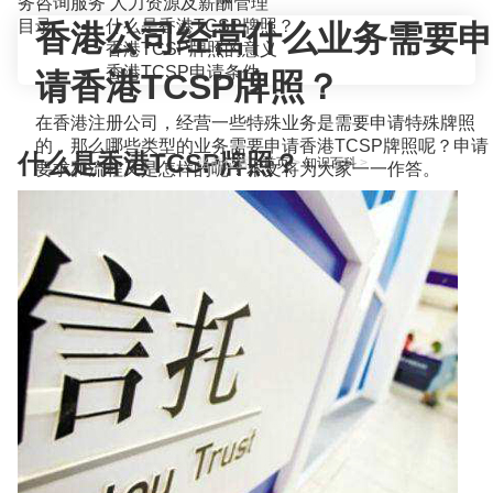
务咨询服务
人力资源及薪酬管理
目录
什么是香港TCSP牌照？
香港公司经营什么业务需要申
香港TCSP牌照的意义
香港TCSP申请条件
请香港TCSP牌照？
在香港注册公司，经营一些特殊业务是需要申请特殊牌照
的，那么哪些类型的业务需要申请香港TCSP牌照呢？申请
什么是香港TCSP牌照？
当前位置：
首页
>
知识百科
>
要求和流程又是怎样的呢？本文将为大家一一作答。