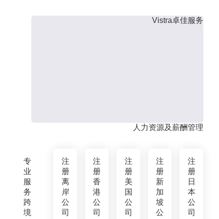
Vistra卓佳服务
人力资源及薪酬管理
专
注
注
注
注
注
业
册
册
册
册
册
服
离
香
美
新
日
务
岸
港
国
加
本
跨
公
公
公
坡
公
境
司
司
司
公
司