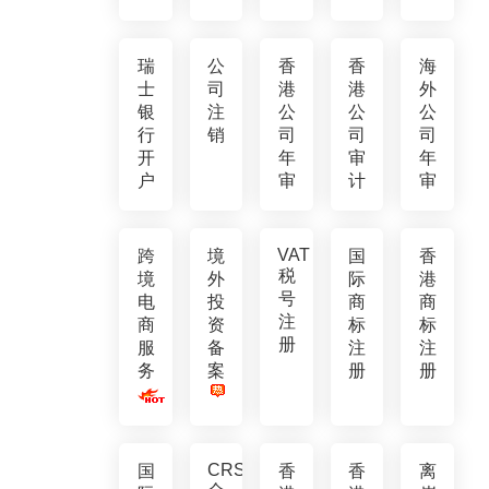
瑞
公
香
香
海
士
司
港
港
外
银
注
公
公
公
行
销
司
司
司
开
年
审
年
户
审
计
审
VAT
跨
境
国
香
税
境
外
际
港
号
电
投
商
商
注
商
资
标
标
册
服
备
注
注
务
案
册
册
CRS
国
香
香
离