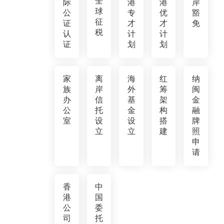
全
际
港
港
岸
球
公
专
优
豁
征
证
才
才
免
税
认
计
计
证
划
划
家
离
海
红
纳
族
岸
外
筹
闽
办
信
基
架
金
公
托
金
构
融
室
设
设
搭
牌
立
立
建
照
申
请
香
中
港
国
公
委
司
托