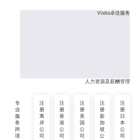
Vistra卓佳服务
人力资源及薪酬管理
专
注
注
注
注
注
业
册
册
册
册
册
服
离
香
美
新
日
务
岸
港
国
加
本
跨
公
公
公
坡
公
境
司
司
司
公
司