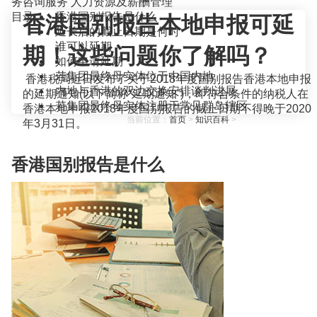
务咨询服务
人力资源及薪酬管理
目录
香港国别报告是什么
香港国别报告本地申报可延
延长后的截止日期是何时
谁可以延期
期！这些问题你了解吗？
如何申请延期
若集团最终母实体位于中国内地
香港税局近日发布了关于2018年度国别报告香港本地申报
内地与香港的双边交换安排谈判进展
的延期通知(以下简称“延期通知”)，即符合条件的纳税人在
若集团最终母实体注册于常见群岛辖区
香港本地申报2018年度国别报告的截止日期不得晚于2020
当前位置：
首页
>
知识百科
>
年3月31日。
香港国别报告是什么