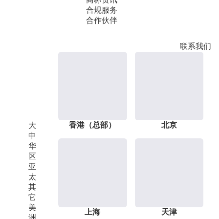
合规服务
合作伙伴
联系我们
香港（总部）
北京
大
中
华
区
亚
太
其
它
美
上海
天津
洲