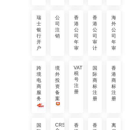
瑞
公
香
香
海
士
司
港
港
外
银
注
公
公
公
行
销
司
司
司
开
年
审
年
户
审
计
审
VAT
跨
境
国
香
税
境
外
际
港
号
电
投
商
商
注
商
资
标
标
册
服
备
注
注
务
案
册
册
CRS
国
香
香
离