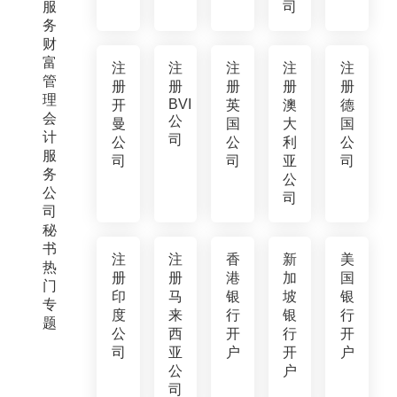
服
司
务
财
富
注
注
注
注
注
管
册
册
册
册
册
理
BVI
开
英
澳
德
会
公
曼
国
大
国
计
司
公
公
利
公
服
司
司
亚
司
务
公
公
司
司
秘
书
注
注
香
新
美
热
册
册
港
加
国
门
印
马
银
坡
银
专
度
来
行
银
行
题
公
西
开
行
开
司
亚
户
开
户
公
户
司