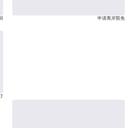
训
申请离岸豁免
T