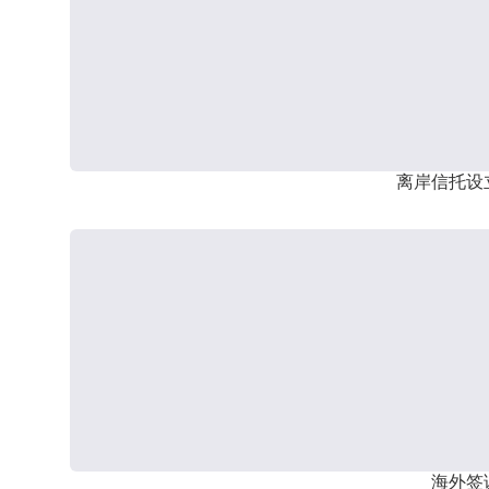
离岸信托设
海外签