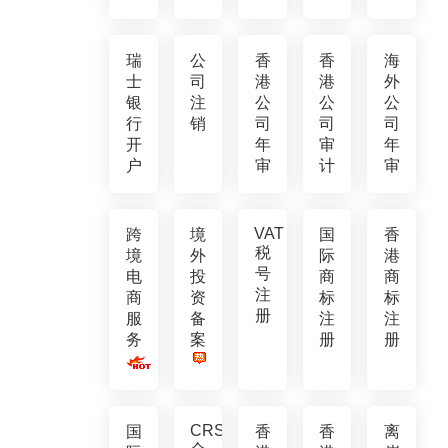
瑞
公
香
香
海
士
司
港
港
外
银
注
公
公
公
行
销
司
司
司
开
年
审
年
户
审
计
审
VAT
跨
境
国
香
税
境
外
际
港
号
电
投
商
商
注
商
资
标
标
册
服
备
注
注
务
案
册
册
CRS
国
香
香
离