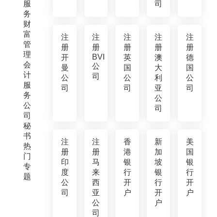
服
司
务
财
富
注
注
注
注
注
管
册
册
册
册
册
理
BVI
开
英
澳
德
会
公
曼
国
大
国
计
司
公
公
利
公
服
司
司
亚
司
务
公
公
司
司
秘
书
注
注
香
新
美
热
册
册
港
加
国
门
印
马
银
坡
银
专
度
来
行
银
行
题
公
西
开
行
开
司
亚
户
开
户
公
户
司