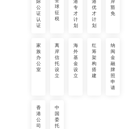
全
际
港
港
岸
球
公
专
优
豁
征
证
才
才
免
税
认
计
计
证
划
划
家
离
海
红
纳
族
岸
外
筹
闽
办
信
基
架
金
公
托
金
构
融
室
设
设
搭
牌
立
立
建
照
申
请
香
中
港
国
公
委
司
托