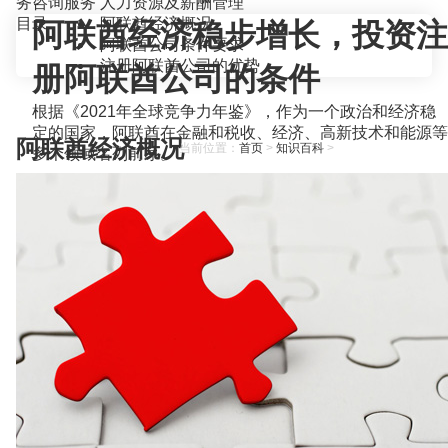
务咨询服务
人力资源及薪酬管理
目录
阿联酋经济概况
阿联酋经济稳步增长，投资注
阿联酋公司条件要求
注册阿联酋公司的优势
册阿联酋公司的条件
根据《2021年全球竞争力年鉴》，作为一个政治和经济稳
定的国家，阿联酋在金融和税收、经济、高新技术和能源等
阿联酋经济概况
当前位置：
首页
>
知识百科
>
多个领域名列前茅。