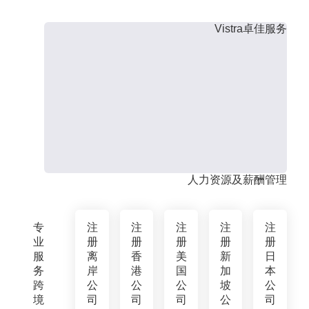
Vistra卓佳服务
人力资源及薪酬管理
专
注
注
注
注
注
业
册
册
册
册
册
服
离
香
美
新
日
务
岸
港
国
加
本
跨
公
公
公
坡
公
境
司
司
司
公
司