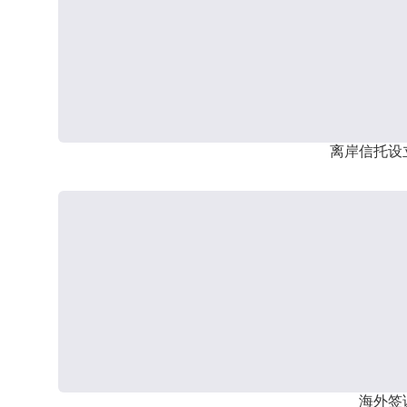
离岸信托设
海外签