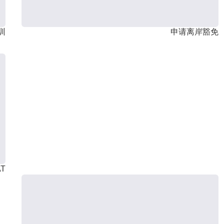
训
申请离岸豁免
T