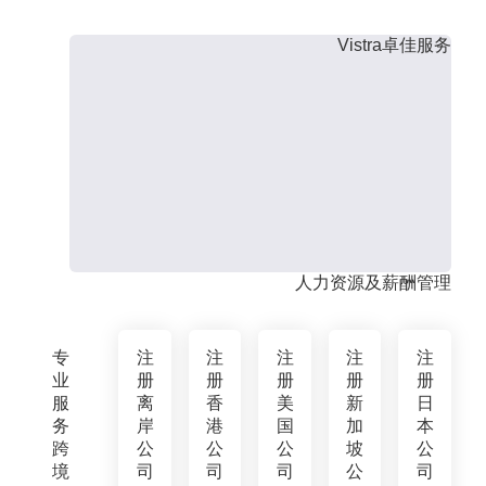
Vistra卓佳服务
人力资源及薪酬管理
专
注
注
注
注
注
业
册
册
册
册
册
服
离
香
美
新
日
务
岸
港
国
加
本
跨
公
公
公
坡
公
境
司
司
司
公
司