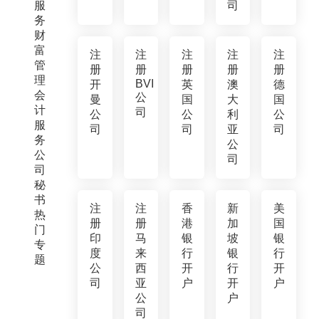
服
司
务
财
富
注
注
注
注
注
管
册
册
册
册
册
理
BVI
开
英
澳
德
会
公
曼
国
大
国
计
司
公
公
利
公
服
司
司
亚
司
务
公
公
司
司
秘
书
注
注
香
新
美
热
册
册
港
加
国
门
印
马
银
坡
银
专
度
来
行
银
行
题
公
西
开
行
开
司
亚
户
开
户
公
户
司