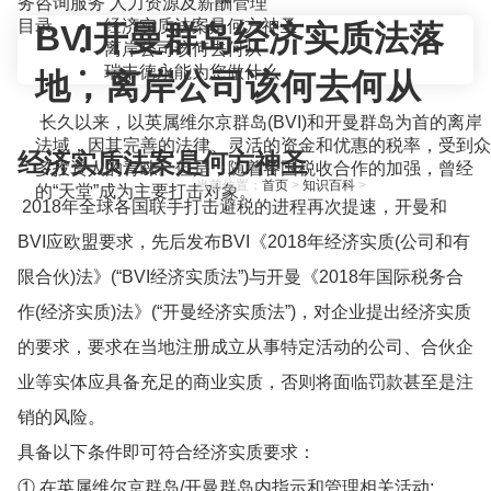
务咨询服务
人力资源及薪酬管理
目录
经济实质法案是何方神圣
BVI开曼群岛经济实质法落
离岸公司该何去何从
瑞丰德永能为您做什么
地，离岸公司该何去何从
长久以来，以英属维尔京群岛(BVI)和开曼群岛为首的离岸
法域，因其完善的法律、灵活的资金和优惠的税率，受到众
经济实质法案是何方神圣
多投资人的青睐。但是，随着各国税收合作的加强，曾经
当前位置：
首页
>
知识百科
>
的“天堂”成为主要打击对象。
2018年全球各国联手打击避税的进程再次提速，开曼和
BVI应欧盟要求，先后发布BVI《2018年经济实质(公司和有
限合伙)法》(“BVI经济实质法”)与开曼《2018年国际税务合
作(经济实质)法》(“开曼经济实质法”)，对企业提出经济实质
的要求，要求在当地注册成立从事特定活动的公司、合伙企
业等实体应具备充足的商业实质，否则将面临罚款甚至是注
销的风险。
具备以下条件即可符合经济实质要求：
① 在英属维尔京群岛/开曼群岛内指示和管理相关活动;