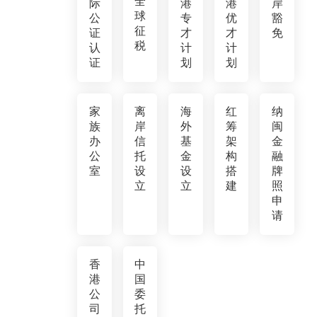
全
际
港
港
岸
球
公
专
优
豁
征
证
才
才
免
税
认
计
计
证
划
划
家
离
海
红
纳
族
岸
外
筹
闽
办
信
基
架
金
公
托
金
构
融
室
设
设
搭
牌
立
立
建
照
申
请
香
中
港
国
公
委
司
托