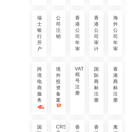
瑞
公
香
香
海
士
司
港
港
外
银
注
公
公
公
行
销
司
司
司
开
年
审
年
户
审
计
审
VAT
跨
境
国
香
税
境
外
际
港
号
电
投
商
商
注
商
资
标
标
册
服
备
注
注
务
案
册
册
CRS
国
香
香
离