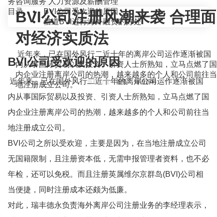
务咨询服务
人力资源及薪酬管理
目录
BVI公司受欢迎的原因
BVI公司注册风潮来袭 合理面
借道BVI进行海外融资的好处
对经济实质法
近年来，已在国外风行二近十年的离岸公司运作逐渐被国
BVI公司受欢迎的原因
内从事国际贸易以及投资、引资人士所熟知，立马点燃了国
内企业注册离岸公司的热潮，越来越多的个人和公司前往当
近年来，已在国外风行二近十年的离岸公司运作逐渐被国
当前位置：
首页
>
知识百科
>
地注册成立公司。
内从事国际贸易以及投资、引资人士所熟知，立马点燃了国
内企业注册离岸公司的热潮，越来越多的个人和公司前往当
地注册成立公司。
BVI公司之所以受欢迎，主要是因为，在当地注册成立公司
无国籍限制，且注册资本低，无需申报管理者资料，也不必
年检，还可以免税。而且注册英属维尔京群岛(BVI)公司相
当便捷，同时注册成本还颇为低廉。
对此，瑞丰德永负责海外离岸公司注册业务的李经理表示，