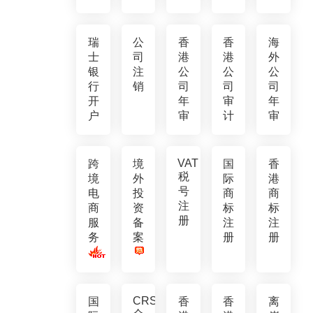
瑞
公
香
香
海
士
司
港
港
外
银
注
公
公
公
行
销
司
司
司
开
年
审
年
户
审
计
审
VAT
跨
境
国
香
税
境
外
际
港
号
电
投
商
商
注
商
资
标
标
册
服
备
注
注
务
案
册
册
CRS
国
香
香
离