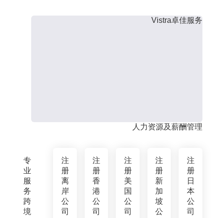
Vistra卓佳服务
人力资源及薪酬管理
专
注
注
注
注
注
业
册
册
册
册
册
服
离
香
美
新
日
务
岸
港
国
加
本
跨
公
公
公
坡
公
境
司
司
司
公
司