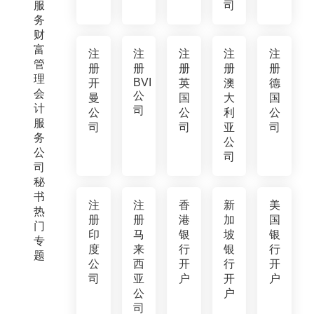
服
司
务
财
富
注
注
注
注
注
管
册
册
册
册
册
理
BVI
开
英
澳
德
会
公
曼
国
大
国
计
司
公
公
利
公
服
司
司
亚
司
务
公
公
司
司
秘
书
注
注
香
新
美
热
册
册
港
加
国
门
印
马
银
坡
银
专
度
来
行
银
行
题
公
西
开
行
开
司
亚
户
开
户
公
户
司