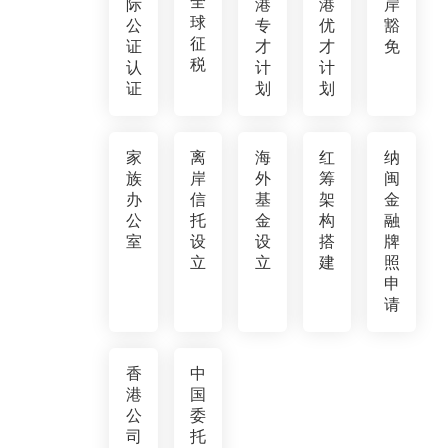
全
际
港
港
岸
球
公
专
优
豁
征
证
才
才
免
税
认
计
计
证
划
划
家
离
海
红
纳
族
岸
外
筹
闽
办
信
基
架
金
公
托
金
构
融
室
设
设
搭
牌
立
立
建
照
申
请
香
中
港
国
公
委
司
托