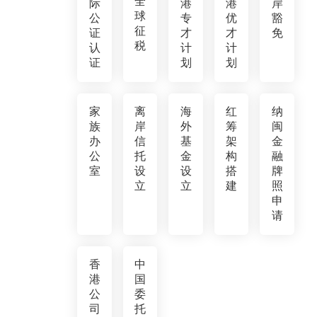
全
际
港
港
岸
球
公
专
优
豁
征
证
才
才
免
税
认
计
计
证
划
划
家
离
海
红
纳
族
岸
外
筹
闽
办
信
基
架
金
公
托
金
构
融
室
设
设
搭
牌
立
立
建
照
申
请
香
中
港
国
公
委
司
托