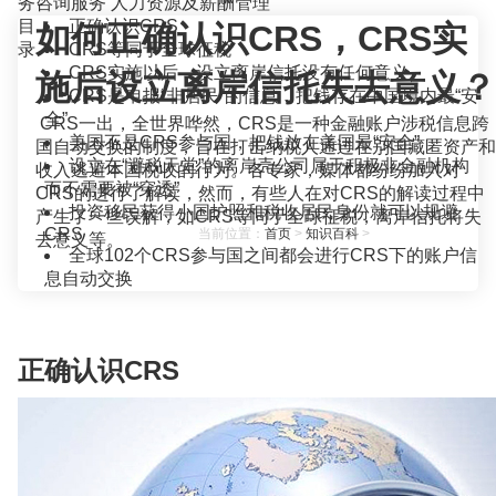
务咨询服务
人力资源及薪酬管理
目
正确认识CRS
如何正确认识CRS，CRS实
录
CRS等同于全球征税
CRS实施以后，设立离岸信托没有任何意义
施后设立离岸信托失去意义？
CRS是申报“非居民”的信息，把钱存在中国境内最“安
全”
CRS一出，全世界哗然，CRS是一种金融账户涉税信息跨
美国不是CRS参与国，把钱放在美国最“安全”
国自动交换的制度，旨在打击纳税人通过在别国藏匿资产和
设立在“避税天堂”的离岸壳公司属于积极非金融机构
收入逃避本国税收的行为。各专家，媒体都纷纷加入对
而不需要被“穿透”
CRS的进行了解读，然而，有些人在对CRS的解读过程中
投资移民获得小国护照和税收居民身份就可以规避
产生了一些误解，如CRS等同于全球征税，离岸信托将失
CRS
当前位置：
首页
>
知识百科
>
去意义等。
全球102个CRS参与国之间都会进行CRS下的账户信
息自动交换
正确认识CRS