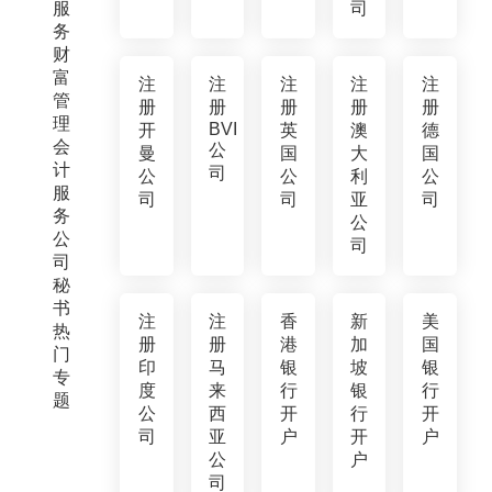
服
司
务
财
富
注
注
注
注
注
管
册
册
册
册
册
理
BVI
开
英
澳
德
会
公
曼
国
大
国
计
司
公
公
利
公
服
司
司
亚
司
务
公
公
司
司
秘
书
注
注
香
新
美
热
册
册
港
加
国
门
印
马
银
坡
银
专
度
来
行
银
行
题
公
西
开
行
开
司
亚
户
开
户
公
户
司