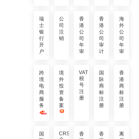
瑞
公
香
香
海
士
司
港
港
外
银
注
公
公
公
行
销
司
司
司
开
年
审
年
户
审
计
审
VAT
跨
境
国
香
税
境
外
际
港
号
电
投
商
商
注
商
资
标
标
册
服
备
注
注
务
案
册
册
CRS
国
香
香
离