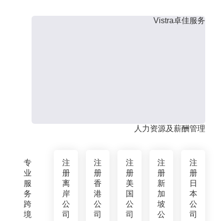
Vistra卓佳服务
人力资源及薪酬管理
专
注
注
注
注
注
业
册
册
册
册
册
服
离
香
美
新
日
务
岸
港
国
加
本
跨
公
公
公
坡
公
境
司
司
司
公
司