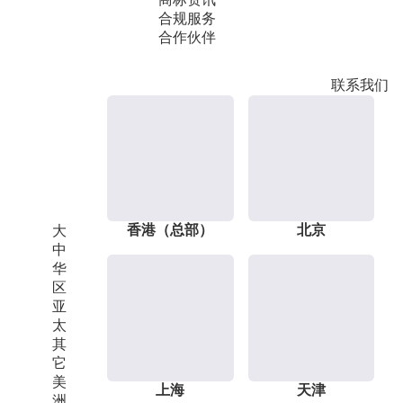
合规服务
合作伙伴
联系我们
香港（总部）
北京
大
中
华
区
亚
太
其
它
美
上海
天津
洲