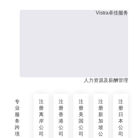
Vistra卓佳服务
人力资源及薪酬管理
专
注
注
注
注
注
业
册
册
册
册
册
服
离
香
美
新
日
务
岸
港
国
加
本
跨
公
公
公
坡
公
境
司
司
司
公
司