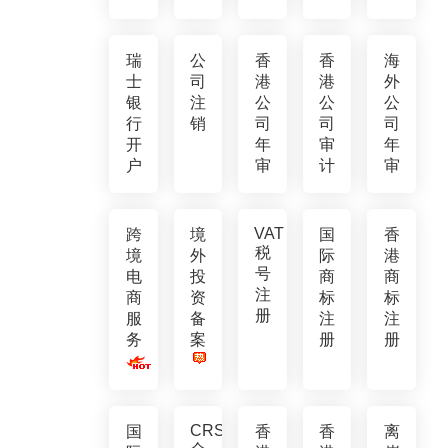
瑞
公
香
香
海
士
司
港
港
外
银
注
公
公
公
行
销
司
司
司
开
年
审
年
户
审
计
审
VAT
跨
境
国
香
税
境
外
际
港
号
电
投
商
商
注
商
资
标
标
册
服
备
注
注
务
案
册
册
CRS
国
香
香
离