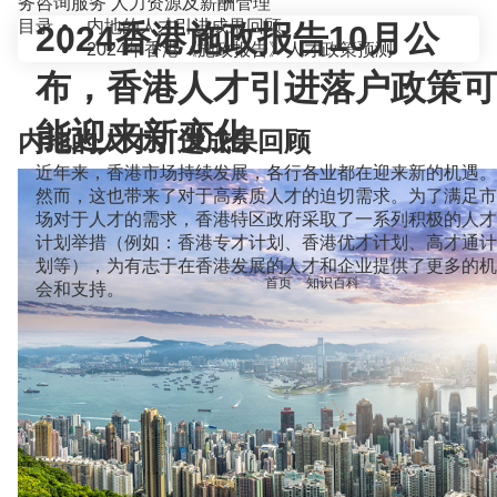
务咨询服务
人力资源及薪酬管理
目录
内地的人才引进成果回顾
2024香港施政报告10月公
2024年香港《施政报告》人才政策预测
布，香港人才引进落户政策可
能迎来新变化
内地的人才引进成果回顾
近年来，香港市场持续发展，各行各业都在迎来新的机遇。
然而，这也带来了对于高素质人才的迫切需求。为了满足市
场对于人才的需求，香港特区政府采取了一系列积极的人才
计划举措（例如：香港专才计划、香港优才计划、高才通计
划等），为有志于在香港发展的人才和企业提供了更多的机
当前位置：
首页
>
知识百科
>
会和支持。