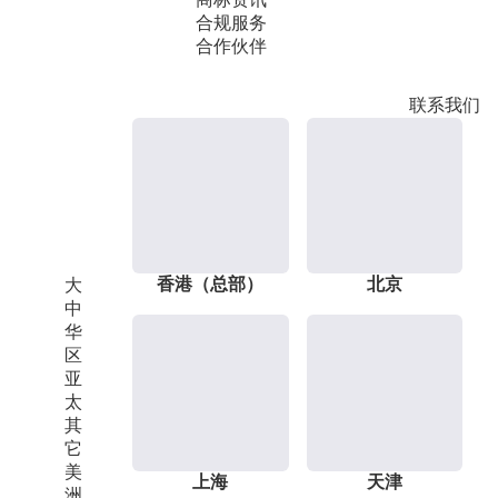
合规服务
合作伙伴
联系我们
香港（总部）
北京
大
中
华
区
亚
太
其
它
美
上海
天津
洲