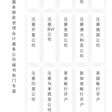
服
司
务
财
富
注
注
注
注
注
管
册
册
册
册
册
理
BVI
开
英
澳
德
会
公
曼
国
大
国
计
司
公
公
利
公
服
司
司
亚
司
务
公
公
司
司
秘
书
注
注
香
新
美
热
册
册
港
加
国
门
印
马
银
坡
银
专
度
来
行
银
行
题
公
西
开
行
开
司
亚
户
开
户
公
户
司