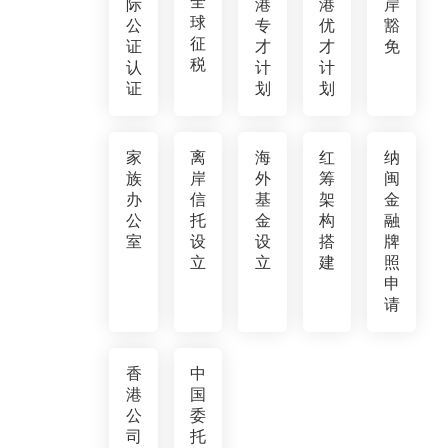
全
际
港
港
岸
球
公
专
优
豁
征
证
才
才
免
税
认
计
计
证
划
划
家
离
海
红
纳
族
岸
外
筹
闽
办
信
基
架
金
公
托
金
构
融
室
设
设
搭
牌
立
立
建
照
申
请
香
中
港
国
公
委
司
托