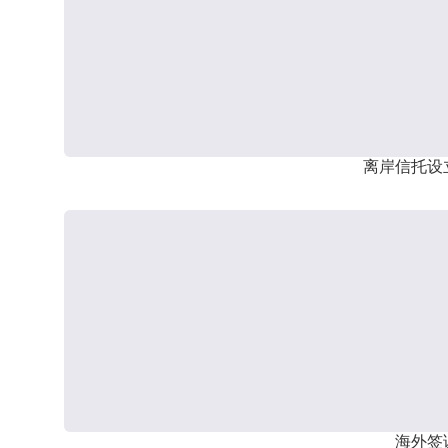
离岸信托设
海外签