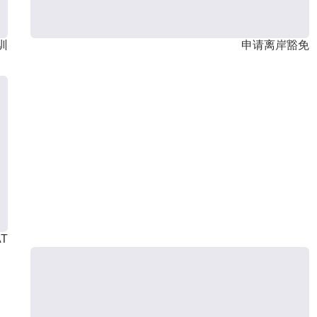
训
申请离岸豁免
T