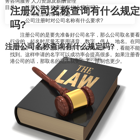
务咨询服务
人力资源及薪酬管理
目录
注册公司名称查询有什么规定吗?
注册公司名称查询有什么规定
公司注册的名称问题
公司注册时对公司名称有什么要求?
吗?
注册公司的是要先准备好公司名字，那么公司取名要看
行业的，起名时尽量不要用译音、数字、伟人、地名。在同
注册公司名称查询有什么规定吗?
行业也不可重名。想好的名字可以在网上搜一下，看能不能
找到。这样申请的名字可以成功率会提高很多。如果注册香
当前位置：
首页
>
知识百科
>
港公司的话，那取名的范围就更广了，限制也更少。