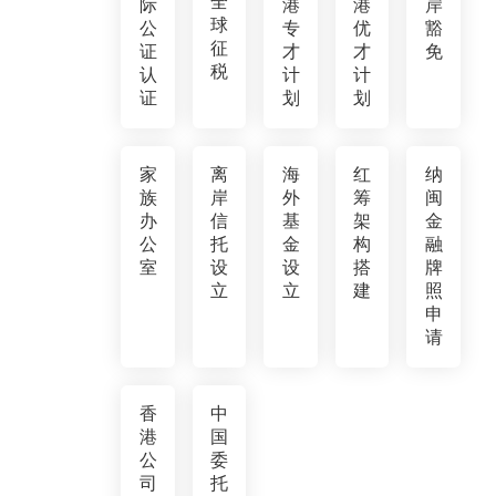
全
际
港
港
岸
球
公
专
优
豁
征
证
才
才
免
税
认
计
计
证
划
划
家
离
海
红
纳
族
岸
外
筹
闽
办
信
基
架
金
公
托
金
构
融
室
设
设
搭
牌
立
立
建
照
申
请
香
中
港
国
公
委
司
托