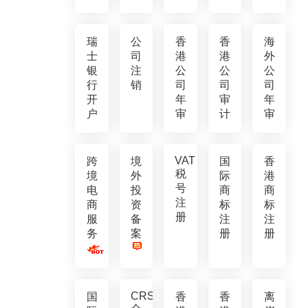
瑞
公
香
香
海
士
司
港
港
外
银
注
公
公
公
行
销
司
司
司
开
年
审
年
户
审
计
审
VAT
跨
境
国
香
税
境
外
际
港
号
电
投
商
商
注
商
资
标
标
册
服
备
注
注
务
案
册
册
CRS
国
香
香
离