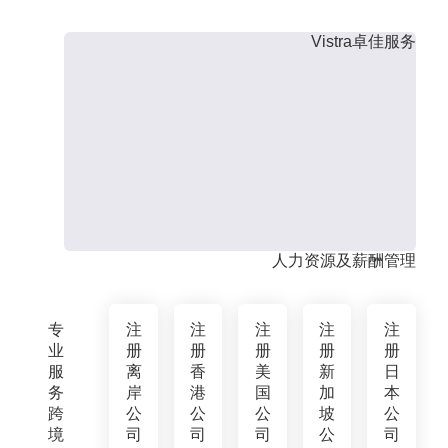
Vistra卓佳服务
人力资源及薪酬管理
专
注
注
注
注
注
业
册
册
册
册
册
服
离
香
美
新
日
务
岸
港
国
加
本
跨
公
公
公
坡
公
境
司
司
司
公
司