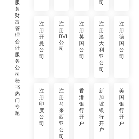
服
司
务
财
富
注
注
注
注
注
管
册
册
册
册
册
理
BVI
开
英
澳
德
会
公
曼
国
大
国
计
司
公
公
利
公
服
司
司
亚
司
务
公
公
司
司
秘
书
注
注
香
新
美
热
册
册
港
加
国
门
印
马
银
坡
银
专
度
来
行
银
行
题
公
西
开
行
开
司
亚
户
开
户
公
户
司