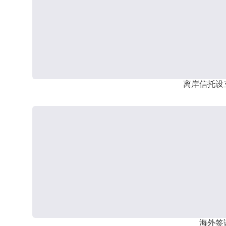
离岸信托设
海外签