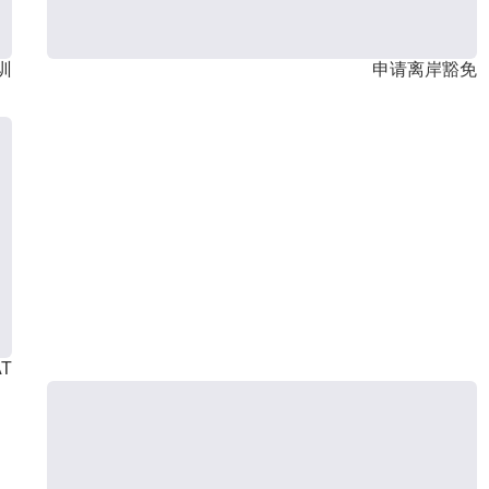
训
申请离岸豁免
T