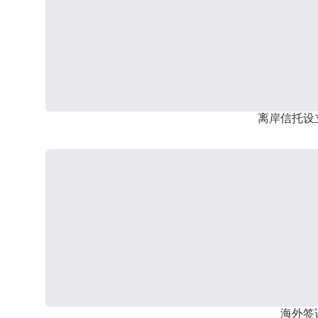
离岸信托设
海外签