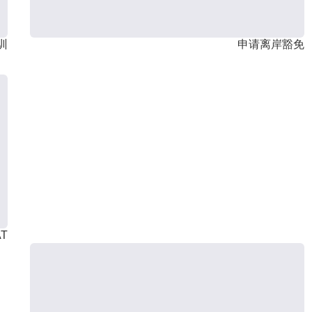
训
申请离岸豁免
T