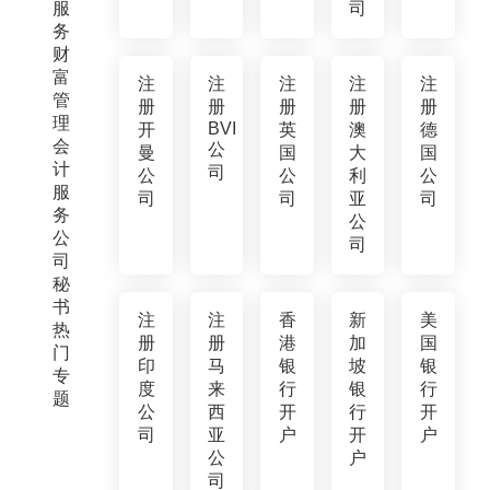
服
司
务
财
富
注
注
注
注
注
管
册
册
册
册
册
理
BVI
开
英
澳
德
会
公
曼
国
大
国
计
司
公
公
利
公
服
司
司
亚
司
务
公
公
司
司
秘
书
注
注
香
新
美
热
册
册
港
加
国
门
印
马
银
坡
银
专
度
来
行
银
行
题
公
西
开
行
开
司
亚
户
开
户
公
户
司