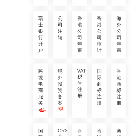
瑞
公
香
香
海
士
司
港
港
外
银
注
公
公
公
行
销
司
司
司
开
年
审
年
户
审
计
审
VAT
跨
境
国
香
税
境
外
际
港
号
电
投
商
商
注
商
资
标
标
册
服
备
注
注
务
案
册
册
CRS
国
香
香
离