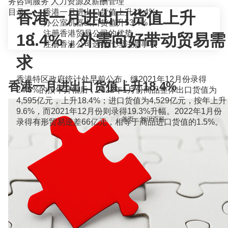
务咨询服务
人力资源及薪酬管理
目录
香港一月进出口货值上升18.4%
香港一月进出口货值上升
办公室机器出口货值升53.4%
注册香港贸易公司的优势
18.4%，外需向好带动贸易需
注册香港公司选择代理注意事项
求
香港特区政府统计处早前公布，继2021年12月份录得
香港一月进出口货值上升18.4%
24.8%的按年升幅后，2022年1月份商品整体出口货值为
4,595亿元，上升18.4%；进口货值为4,529亿元，按年上升
9.6%，而2021年12月份则录得19.3%升幅。2022年1月份
当前位置：
首页
>
知识百科
>
录得有形贸易逆差66亿元，相等于商品进口货值的1.5%。