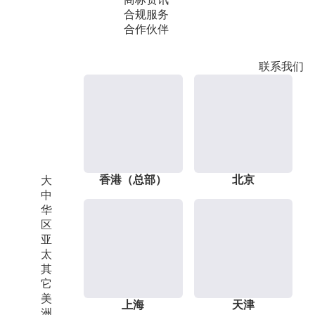
合规服务
合作伙伴
联系我们
香港（总部）
北京
大
中
华
区
亚
太
其
它
美
上海
天津
洲