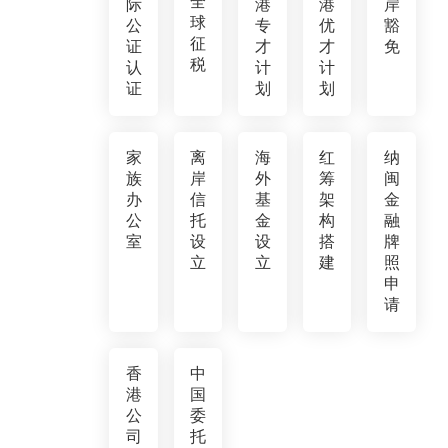
全
际
港
港
岸
球
公
专
优
豁
征
证
才
才
免
税
认
计
计
证
划
划
家
离
海
红
纳
族
岸
外
筹
闽
办
信
基
架
金
公
托
金
构
融
室
设
设
搭
牌
立
立
建
照
申
请
香
中
港
国
公
委
司
托