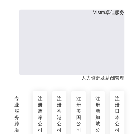
Vistra卓佳服务
人力资源及薪酬管理
专
注
注
注
注
注
业
册
册
册
册
册
服
离
香
美
新
日
务
岸
港
国
加
本
跨
公
公
公
坡
公
境
司
司
司
公
司