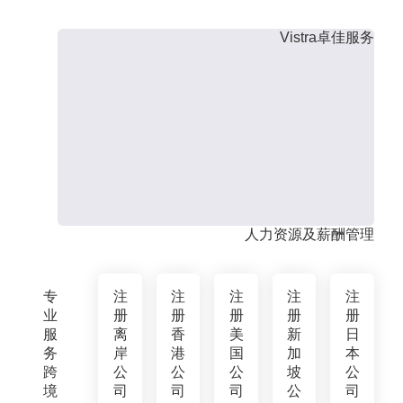
Vistra卓佳服务
人力资源及薪酬管理
专
注
注
注
注
注
业
册
册
册
册
册
服
离
香
美
新
日
务
岸
港
国
加
本
跨
公
公
公
坡
公
境
司
司
司
公
司