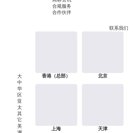
合规服务
合作伙伴
联系我们
香港（总部）
北京
大
中
华
区
亚
太
其
它
美
上海
天津
洲