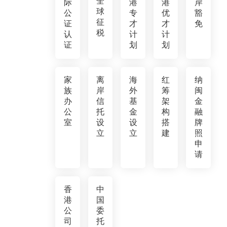
全
际
港
港
岸
球
公
专
优
豁
征
证
才
才
免
税
认
计
计
证
划
划
家
离
海
红
纳
族
岸
外
筹
闽
办
信
基
架
金
公
托
金
构
融
室
设
设
搭
牌
立
立
建
照
申
请
香
中
港
国
公
委
司
托