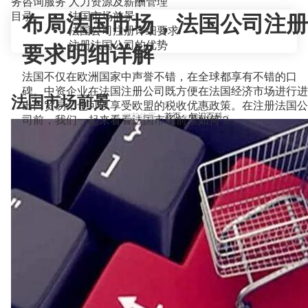
务咨询服务
人力资源及薪酬管理
目录
法国市场前景
布局法国市场，法国公司注册
法国公司注册详细要求
注册法国公司的优势
要求明细详解
法国不仅在欧洲国家中声誉不错，在全球都享有不错的口
碑。中资企业在法国注册公司既方便在法国经济市场进行进
法国市场前景
出口贸易，也可以享受欧盟的税收优惠政策。在注册法国公
当前位置：
首页
>
知识百科
>
司前，我们一起来看看法国市场前景如何？