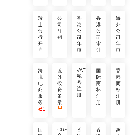
瑞
公
香
香
海
士
司
港
港
外
银
注
公
公
公
行
销
司
司
司
开
年
审
年
户
审
计
审
VAT
跨
境
国
香
税
境
外
际
港
号
电
投
商
商
注
商
资
标
标
册
服
备
注
注
务
案
册
册
CRS
国
香
香
离