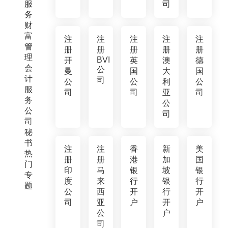
服
司
务
财
富
注
注
注
注
注
管
册
册
册
册
册
理
BVI
开
英
澳
德
会
公
曼
国
大
国
计
司
公
公
利
公
服
司
司
亚
司
务
公
公
司
司
秘
书
注
注
香
新
美
热
册
册
港
加
国
门
印
马
银
坡
银
专
度
来
行
银
行
题
公
西
开
行
开
司
亚
户
开
户
公
户
司