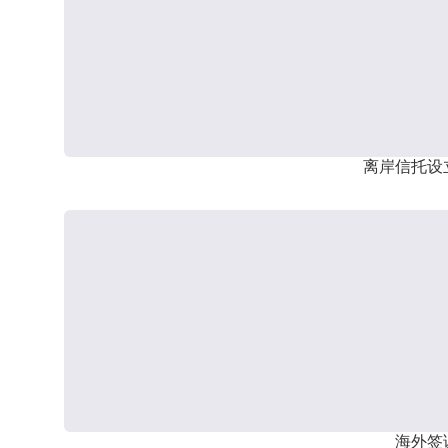
离岸信托设
海外签