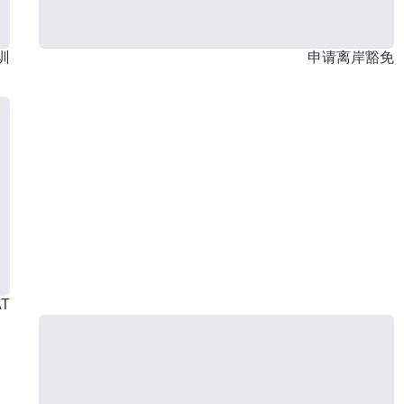
训
申请离岸豁免
T