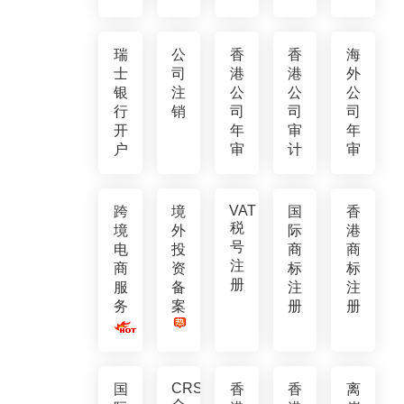
瑞
公
香
香
海
士
司
港
港
外
银
注
公
公
公
行
销
司
司
司
开
年
审
年
户
审
计
审
VAT
跨
境
国
香
税
境
外
际
港
号
电
投
商
商
注
商
资
标
标
册
服
备
注
注
务
案
册
册
CRS
国
香
香
离