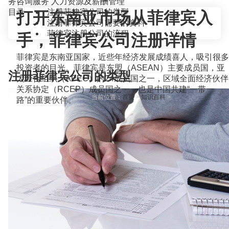
务咨询服务
人力资源及薪酬管理
目录
注册菲律宾公司的类型
打开东南亚市场从菲律宾入
注册菲律宾公司需要的资料
菲律宾注册公司的流程
手，菲律宾公司注册详情
菲律宾是东南亚国家，近些年经济发展成绩喜人，吸引很多
投资者的目光。菲律宾是东盟（ASEAN）主要成员国，亚
注册菲律宾公司的类型
太经合组织（APEC）的24成员国之一，区域全面经济伙伴
关系协定（RCEP）成员国之一，也是中国共建“一带一
当前位置：
首页
>
知识百科
>
路”的重要伙伴。