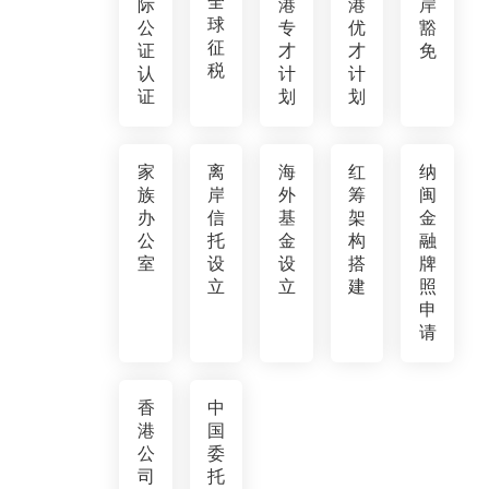
全
际
港
港
岸
球
公
专
优
豁
征
证
才
才
免
税
认
计
计
证
划
划
家
离
海
红
纳
族
岸
外
筹
闽
办
信
基
架
金
公
托
金
构
融
室
设
设
搭
牌
立
立
建
照
申
请
香
中
港
国
公
委
司
托