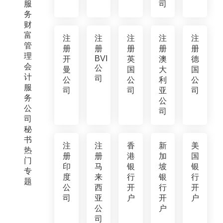
服
司
务
财
富
注
注
注
注
注
管
册
册
册
册
册
理
BVI
开
英
澳
德
会
公
曼
国
大
国
计
司
公
公
利
公
服
司
司
亚
司
务
公
公
司
司
秘
书
注
注
香
新
美
热
册
册
港
加
国
门
印
马
银
坡
银
专
度
来
行
银
行
题
公
西
开
行
开
司
亚
户
开
户
公
户
司