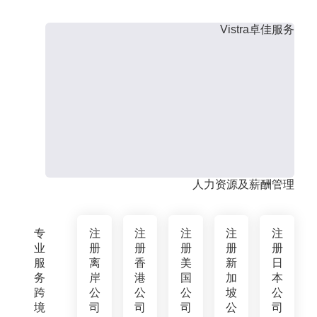
Vistra卓佳服务
人力资源及薪酬管理
专
注
注
注
注
注
业
册
册
册
册
册
服
离
香
美
新
日
务
岸
港
国
加
本
跨
公
公
公
坡
公
境
司
司
司
公
司