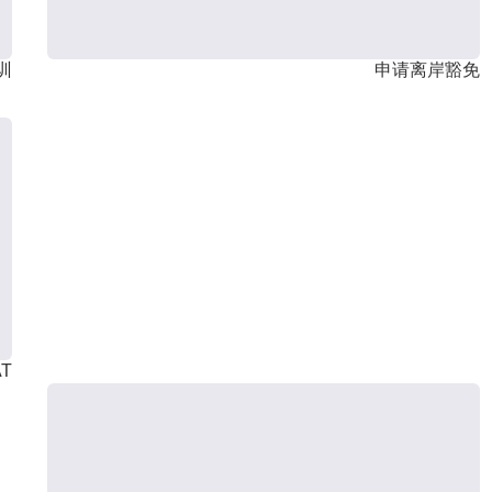
训
申请离岸豁免
T