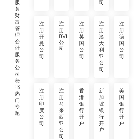
服
司
务
财
富
注
注
注
注
注
管
册
册
册
册
册
理
BVI
开
英
澳
德
会
公
曼
国
大
国
计
司
公
公
利
公
服
司
司
亚
司
务
公
公
司
司
秘
书
注
注
香
新
美
热
册
册
港
加
国
门
印
马
银
坡
银
专
度
来
行
银
行
题
公
西
开
行
开
司
亚
户
开
户
公
户
司