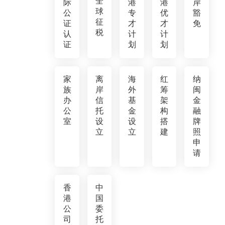
全
际
港
港
岸
球
公
专
优
豁
征
证
才
才
免
税
认
计
计
证
划
划
家
离
海
红
纳
族
岸
外
筹
闽
办
信
基
架
金
公
托
金
构
融
室
设
设
搭
牌
立
立
建
照
申
请
香
中
港
国
公
委
司
托