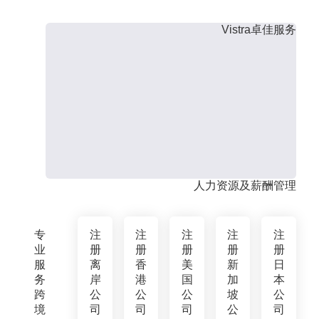
Vistra卓佳服务
人力资源及薪酬管理
专
注
注
注
注
注
业
册
册
册
册
册
服
离
香
美
新
日
务
岸
港
国
加
本
跨
公
公
公
坡
公
境
司
司
司
公
司