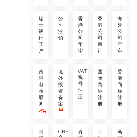
瑞
公
香
香
海
士
司
港
港
外
银
注
公
公
公
行
销
司
司
司
开
年
审
年
户
审
计
审
VAT
跨
境
国
香
税
境
外
际
港
号
电
投
商
商
注
商
资
标
标
册
服
备
注
注
务
案
册
册
CRS
国
香
香
离