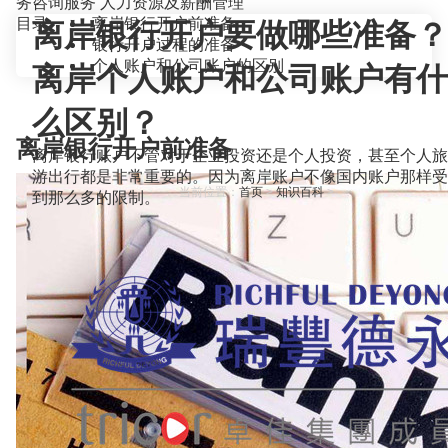
务咨询服务
人力资源及薪酬管理
目录
离岸银行开户前准备
离岸银行开户要做哪些准备？
银行开户过程的准备
个人账户和公司账户的区别
离岸个人账户和公司账户有什
么区别？
离岸银行开户前准备
离岸银行账户不管对于企业投资还是个人投资，甚至个人旅
游出行都是非常重要的。因为离岸账户不像国内账户那样受
当前位置：
首页
>
知识百科
>
到那么多的限制。