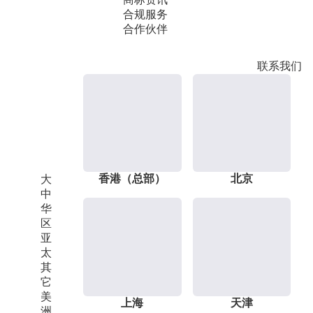
合规服务
合作伙伴
联系我们
香港（总部）
北京
大
中
华
区
亚
太
其
它
美
上海
天津
洲