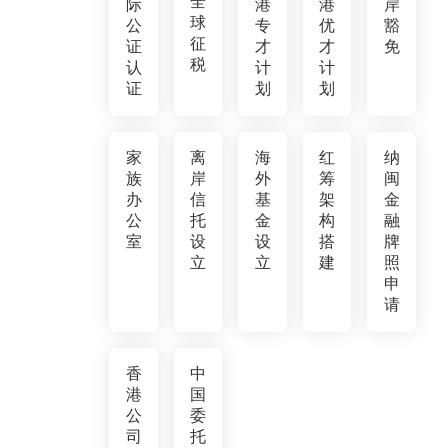
全
际
港
港
岸
球
公
专
优
豁
征
证
才
才
免
税
认
计
计
证
划
划
家
离
海
红
纳
族
岸
外
筹
闽
办
信
基
架
金
公
托
金
构
融
室
设
设
搭
牌
立
立
建
照
申
请
香
中
港
国
公
委
司
托