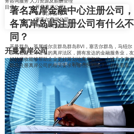
务咨询服务
人力资源及薪酬管理
目录
开曼离岸公司
著名离岸金融中心注册公司，
BVI离岸公司
塞舌尔离岸公司
各离岸岛屿注册公司有什么不
马绍尔离岸群岛
同？
开曼群岛，英属维尔京群岛群岛BVI，塞舌尔群岛，马绍尔
开曼离岸公司
群岛都是全球著名的离岸法区，拥有发达的金融服务业，友
好的税收能够帮助企业更好筹划地离岸架构。上述几个离岸
当前位置：
首页
>
知识百科
>
群岛注册离岸公司的相关要求有哪些区别呢？一起来看看。