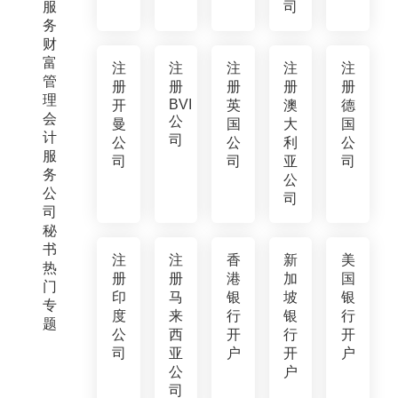
服
司
务
财
富
注
注
注
注
注
管
册
册
册
册
册
理
BVI
开
英
澳
德
会
公
曼
国
大
国
计
司
公
公
利
公
服
司
司
亚
司
务
公
公
司
司
秘
书
注
注
香
新
美
热
册
册
港
加
国
门
印
马
银
坡
银
专
度
来
行
银
行
题
公
西
开
行
开
司
亚
户
开
户
公
户
司