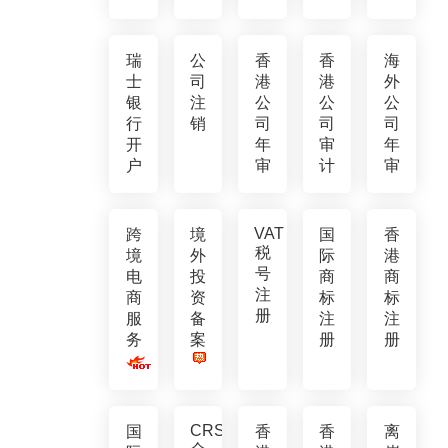
瑞
公
香
香
海
士
司
港
港
外
银
注
公
公
公
行
销
司
司
司
开
年
审
年
户
审
计
审
VAT
跨
境
国
香
税
境
外
际
港
号
电
投
商
商
注
商
资
标
标
册
服
备
注
注
务
案
册
册
CRS
国
香
香
离