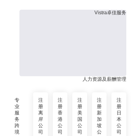
Vistra卓佳服务
人力资源及薪酬管理
专
注
注
注
注
注
业
册
册
册
册
册
服
离
香
美
新
日
务
岸
港
国
加
本
跨
公
公
公
坡
公
境
司
司
司
公
司