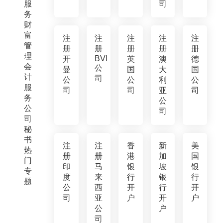
服
司
务
财
富
注
注
注
注
注
管
册
册
册
册
册
理
BVI
开
英
澳
德
会
公
曼
国
大
国
计
司
公
公
利
公
服
司
司
亚
司
务
公
公
司
司
秘
书
注
注
香
新
美
热
册
册
港
加
国
门
印
马
银
坡
银
专
度
来
行
银
行
题
公
西
开
行
开
司
亚
户
开
户
公
户
司