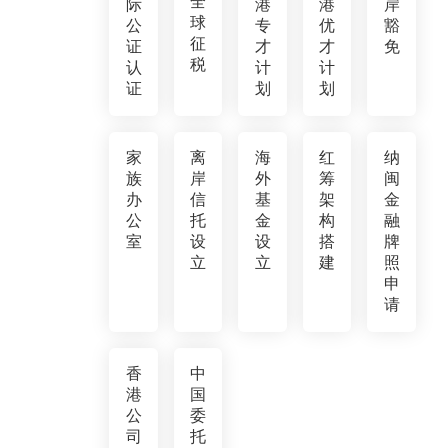
全
际
港
港
岸
球
公
专
优
豁
征
证
才
才
免
税
认
计
计
证
划
划
家
离
海
红
纳
族
岸
外
筹
闽
办
信
基
架
金
公
托
金
构
融
室
设
设
搭
牌
立
立
建
照
申
请
香
中
港
国
公
委
司
托