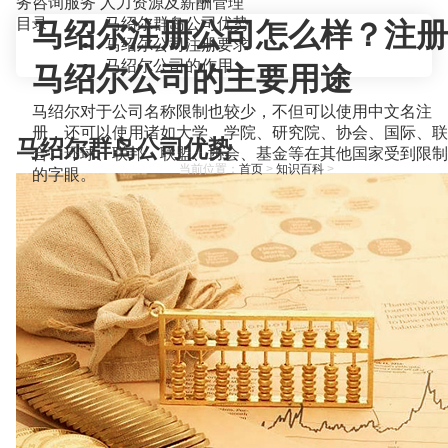
务咨询服务
人力资源及薪酬管理
目录
马绍尔群岛公司优势
马绍尔注册公司怎么样？注册
马绍尔公司注册要求
马绍尔公司的作用
马绍尔公司的主要用途
马绍尔对于公司名称限制也较少，不但可以使用中文名注
册，还可以使用诸如大学、学院、研究院、协会、国际、联
马绍尔群岛公司优势
合、环球、联邦、联盟、协会、基金等在其他国家受到限制
当前位置：
首页
>
知识百科
>
的字眼。