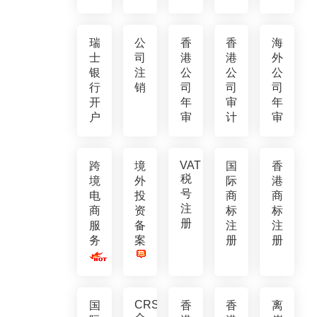
瑞
公
香
香
海
士
司
港
港
外
银
注
公
公
公
行
销
司
司
司
开
年
审
年
户
审
计
审
VAT
跨
境
国
香
税
境
外
际
港
号
电
投
商
商
注
商
资
标
标
册
服
备
注
注
务
案
册
册
CRS
国
香
香
离