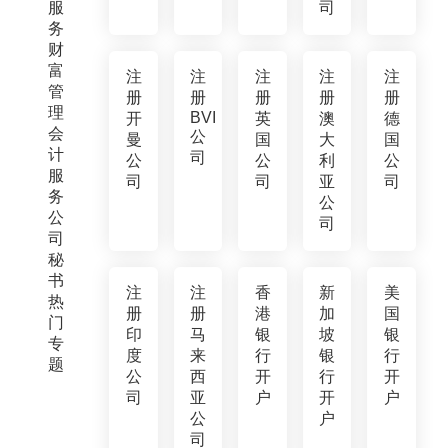
服
司
务
财
富
注
注
注
注
注
管
册
册
册
册
册
理
BVI
开
英
澳
德
会
公
曼
国
大
国
计
司
公
公
利
公
服
司
司
亚
司
务
公
公
司
司
秘
书
注
注
香
新
美
热
册
册
港
加
国
门
印
马
银
坡
银
专
度
来
行
银
行
题
公
西
开
行
开
司
亚
户
开
户
公
户
司