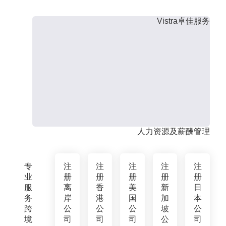
Vistra卓佳服务
人力资源及薪酬管理
专
注
注
注
注
注
业
册
册
册
册
册
服
离
香
美
新
日
务
岸
港
国
加
本
跨
公
公
公
坡
公
境
司
司
司
公
司