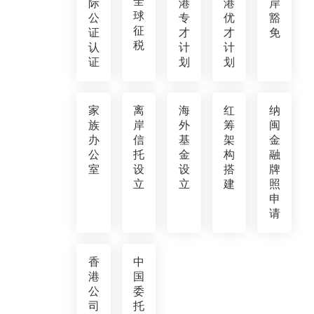
全
际
港
港
岸
球
公
专
优
豁
征
证
才
才
免
税
认
计
计
证
划
划
家
离
海
红
纳
族
岸
外
筹
闽
办
信
基
架
金
公
托
金
构
融
室
设
设
搭
牌
立
立
建
照
申
请
香
中
港
国
公
委
司
托