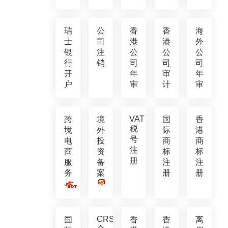
瑞
公
香
香
海
士
司
港
港
外
银
注
公
公
公
行
销
司
司
司
开
年
审
年
户
审
计
审
VAT
跨
境
国
香
税
境
外
际
港
号
电
投
商
商
注
商
资
标
标
册
服
备
注
注
务
案
册
册
CRS
国
香
香
离