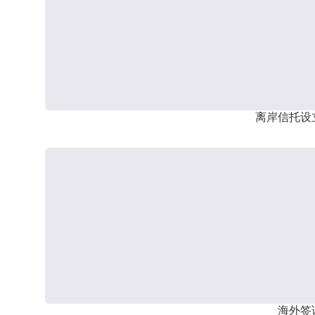
离岸信托设
海外签