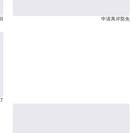
训
申请离岸豁免
T