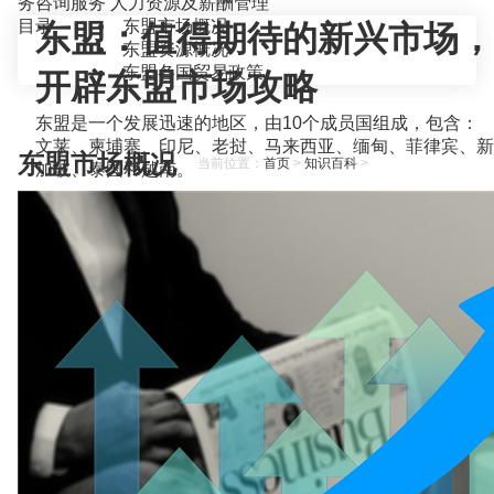
务咨询服务
人力资源及薪酬管理
目录
东盟市场概况
东盟：值得期待的新兴市场，
东盟资源概况
东盟各国贸易政策
开辟东盟市场攻略
东盟是一个发展迅速的地区，由10个成员国组成，包含：
文莱、柬埔寨、印尼、老挝、马来西亚、缅甸、菲律宾、新
东盟市场概况
当前位置：
首页
>
知识百科
>
加坡、泰国和越南。