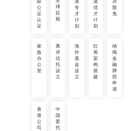
全
际
港
港
岸
球
公
专
优
豁
征
证
才
才
免
税
认
计
计
证
划
划
家
离
海
红
纳
族
岸
外
筹
闽
办
信
基
架
金
公
托
金
构
融
室
设
设
搭
牌
立
立
建
照
申
请
香
中
港
国
公
委
司
托