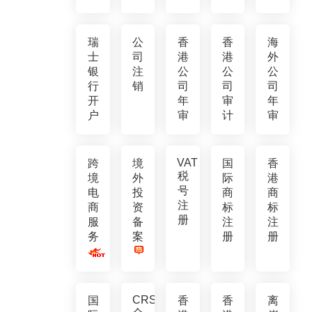
瑞
公
香
香
海
士
司
港
港
外
银
注
公
公
公
行
销
司
司
司
开
年
审
年
户
审
计
审
VAT
跨
境
国
香
税
境
外
际
港
号
电
投
商
商
注
商
资
标
标
册
服
备
注
注
务
案
册
册
CRS
国
香
香
离