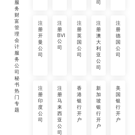
服
司
务
财
富
注
注
注
注
注
管
册
册
册
册
册
理
BVI
开
英
澳
德
会
公
曼
国
大
国
计
司
公
公
利
公
服
司
司
亚
司
务
公
公
司
司
秘
书
注
注
香
新
美
热
册
册
港
加
国
门
印
马
银
坡
银
专
度
来
行
银
行
题
公
西
开
行
开
司
亚
户
开
户
公
户
司