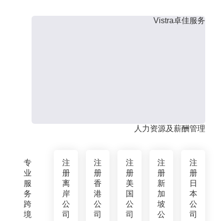
Vistra卓佳服务
人力资源及薪酬管理
专
注
注
注
注
注
业
册
册
册
册
册
服
离
香
美
新
日
务
岸
港
国
加
本
跨
公
公
公
坡
公
境
司
司
司
公
司