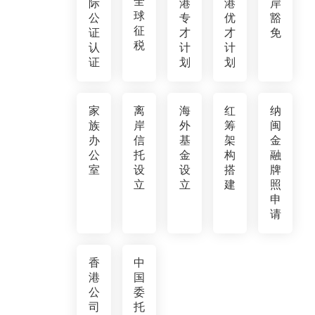
全
际
港
港
岸
球
公
专
优
豁
征
证
才
才
免
税
认
计
计
证
划
划
家
离
海
红
纳
族
岸
外
筹
闽
办
信
基
架
金
公
托
金
构
融
室
设
设
搭
牌
立
立
建
照
申
请
香
中
港
国
公
委
司
托