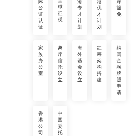
全
际
港
港
岸
球
公
专
优
豁
征
证
才
才
免
税
认
计
计
证
划
划
家
离
海
红
纳
族
岸
外
筹
闽
办
信
基
架
金
公
托
金
构
融
室
设
设
搭
牌
立
立
建
照
申
请
香
中
港
国
公
委
司
托