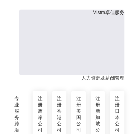
Vistra卓佳服务
人力资源及薪酬管理
专
注
注
注
注
注
业
册
册
册
册
册
服
离
香
美
新
日
务
岸
港
国
加
本
跨
公
公
公
坡
公
境
司
司
司
公
司