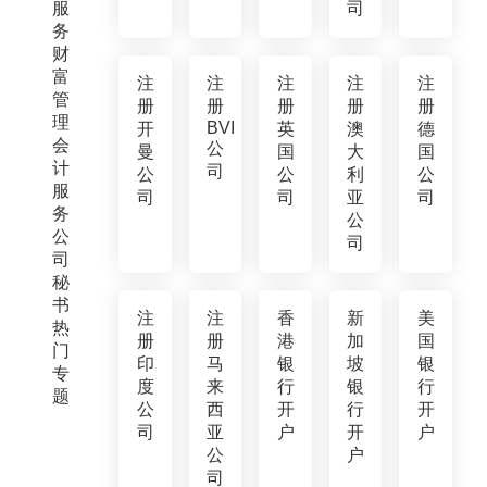
服
司
务
财
富
注
注
注
注
注
管
册
册
册
册
册
理
BVI
开
英
澳
德
会
公
曼
国
大
国
计
司
公
公
利
公
服
司
司
亚
司
务
公
公
司
司
秘
书
注
注
香
新
美
热
册
册
港
加
国
门
印
马
银
坡
银
专
度
来
行
银
行
题
公
西
开
行
开
司
亚
户
开
户
公
户
司