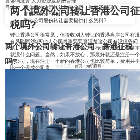
务咨询服务
人力资源及薪酬管理
目录
两个境外公司转让香港公司，香港征税吗?
两个境外公司转让香港公司征
注册香港公司转让怎么办理?
香港公司股份转让需要提供什么资料?
税吗?
转让香港公司很常见，但接收别人转让的香港离岸公司有没
有风险呢?购买他人公司最重要要查清楚这公司有没债务问
两个境外公司转让香港公司，香港征税
题，要好使该公司按时年审、报税，银行没有负债，那基本
就没什么问题。当然，如果不放心，那最好就还是注册一个
吗?
新公司，现在注册一个新的香港公司也比较简单，费用并不
当前位置：
首页
>
知识百科
>
比一个现成公司贵。