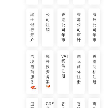
瑞
公
香
香
海
士
司
港
港
外
银
注
公
公
公
行
销
司
司
司
开
年
审
年
户
审
计
审
VAT
跨
境
国
香
税
境
外
际
港
号
电
投
商
商
注
商
资
标
标
册
服
备
注
注
务
案
册
册
CRS
国
香
香
离