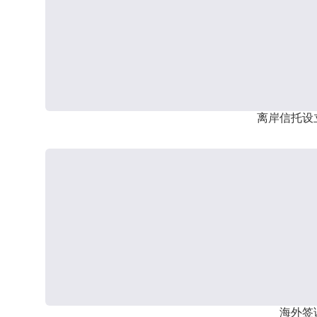
离岸信托设
海外签