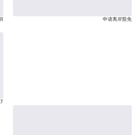
训
申请离岸豁免
T