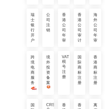
瑞
公
香
香
海
士
司
港
港
外
银
注
公
公
公
行
销
司
司
司
开
年
审
年
户
审
计
审
VAT
跨
境
国
香
税
境
外
际
港
号
电
投
商
商
注
商
资
标
标
册
服
备
注
注
务
案
册
册
CRS
国
香
香
离