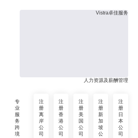
Vistra卓佳服务
人力资源及薪酬管理
专
注
注
注
注
注
业
册
册
册
册
册
服
离
香
美
新
日
务
岸
港
国
加
本
跨
公
公
公
坡
公
境
司
司
司
公
司