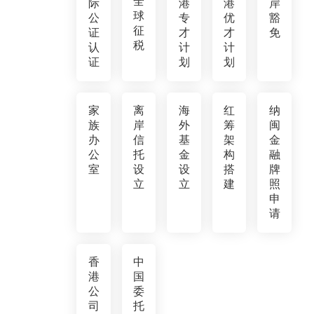
全
际
港
港
岸
球
公
专
优
豁
征
证
才
才
免
税
认
计
计
证
划
划
家
离
海
红
纳
族
岸
外
筹
闽
办
信
基
架
金
公
托
金
构
融
室
设
设
搭
牌
立
立
建
照
申
请
香
中
港
国
公
委
司
托