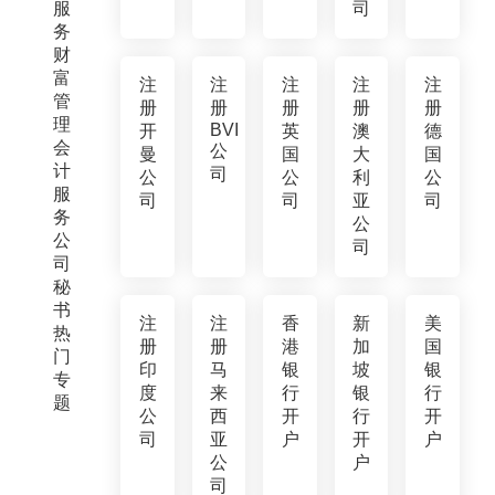
服
司
务
财
富
注
注
注
注
注
管
册
册
册
册
册
理
BVI
开
英
澳
德
会
公
曼
国
大
国
计
司
公
公
利
公
服
司
司
亚
司
务
公
公
司
司
秘
书
注
注
香
新
美
热
册
册
港
加
国
门
印
马
银
坡
银
专
度
来
行
银
行
题
公
西
开
行
开
司
亚
户
开
户
公
户
司