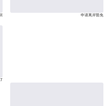
训
申请离岸豁免
T