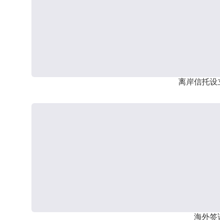
离岸信托设
海外签