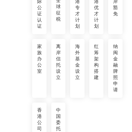
全
际
港
港
岸
球
公
专
优
豁
征
证
才
才
免
税
认
计
计
证
划
划
家
离
海
红
纳
族
岸
外
筹
闽
办
信
基
架
金
公
托
金
构
融
室
设
设
搭
牌
立
立
建
照
申
请
香
中
港
国
公
委
司
托