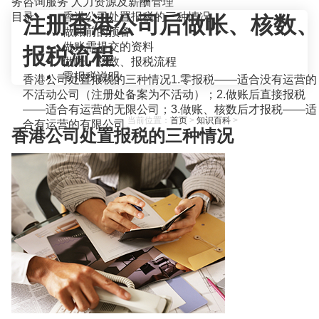
务咨询服务
人力资源及薪酬管理
目录
香港公司处置报税的三种情况
注册香港公司后做帐、核数、
做账前的预备
做账需提交的资料
报税流程
做帐、核数、报税流程
零报税说明
香港公司处置报税的三种情况1.零报税——适合没有运营的
不活动公司（注册处备案为不活动）；2.做账后直接报税
——适合有运营的无限公司；3.做账、核数后才报税——适
当前位置：
首页
>
知识百科
>
合有运营的有限公司。
香港公司处置报税的三种情况