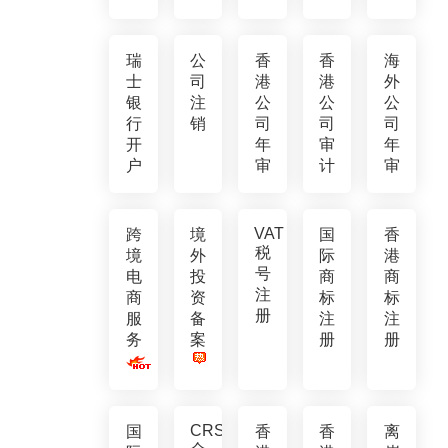
瑞
公
香
香
海
士
司
港
港
外
银
注
公
公
公
行
销
司
司
司
开
年
审
年
户
审
计
审
VAT
跨
境
国
香
税
境
外
际
港
号
电
投
商
商
注
商
资
标
标
册
服
备
注
注
务
案
册
册
CRS
国
香
香
离