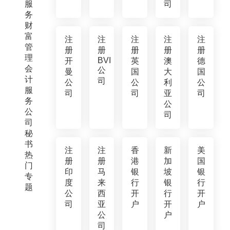
服
司
务
财
富
注
注
注
注
注
管
册
册
册
册
册
理
BVI
开
英
澳
德
会
公
曼
国
大
国
计
司
公
公
利
公
服
司
司
亚
司
务
公
公
司
司
秘
书
注
注
香
新
美
热
册
册
港
加
国
门
印
马
银
坡
银
专
度
来
行
银
行
题
公
西
开
行
开
司
亚
户
开
户
公
户
司