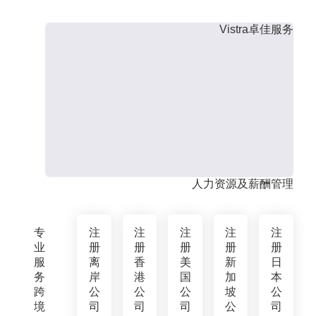
Vistra卓佳服务
人力资源及薪酬管理
专
注
注
注
注
注
业
册
册
册
册
册
服
离
香
美
新
日
务
岸
港
国
加
本
跨
公
公
公
坡
公
境
司
司
司
公
司